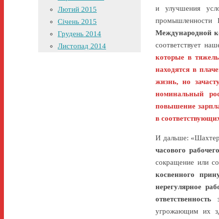
и улучшения усл
Лютий 2015
промышленности 
Січень 2015
Международной к
Грудень 2014
соответствует на
Листопад 2014
которые в тяжел
находятся в плач
жизнь, но зачаст
номинальный рос
повышение зарпла
в соответствующих
И дальше: «Шахтер
часового рабочег
сокращение или со
косвенного прин
нерегулярное раб
ответственность
угрожающим их зд