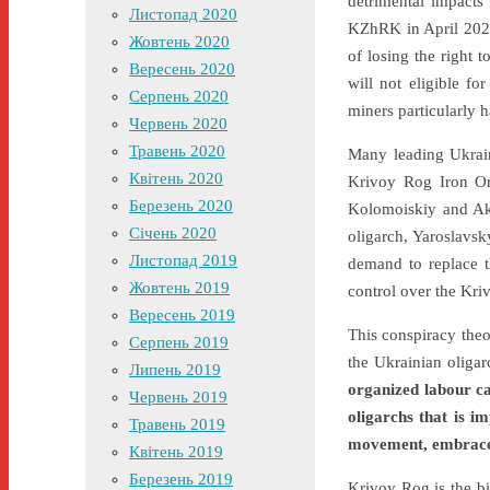
detrimental impacts
Листопад 2020
KZhRK in April 2020.
Жовтень 2020
of losing the right 
Вересень 2020
will not eligible f
Серпень 2020
miners particularly h
Червень 2020
Травень 2020
Many leading Ukrain
Квітень 2020
Krivoy Rog Iron Or
Березень 2020
Kolomoiskiy and Ak
Січень 2020
oligarch, Yaroslavs
Листопад 2019
demand to replace t
Жовтень 2019
control over the Kri
Вересень 2019
This conspiracy the
Серпень 2019
the Ukrainian oligar
Липень 2019
organized labour ca
Червень 2019
oligarchs that is im
Травень 2019
movement, embraced
Квітень 2019
Березень 2019
Krivoy Rog is the bi