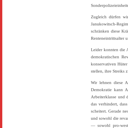
Sonderpolizeieinhei
Zugleich dürfen wi
Janukowitsch-Regime
schränken diese Krä
Renteneintrittsalter
Leider konnten die 
demokratischen Rev
konservativen Hüter
stellen, ihre Streik
Wir lehnen diese A
Demokratie kann Ar
Arbeiterklasse und
das verhindert, das
scheitert. Gerade n
und sowohl die revan
— sowohl pro-westl