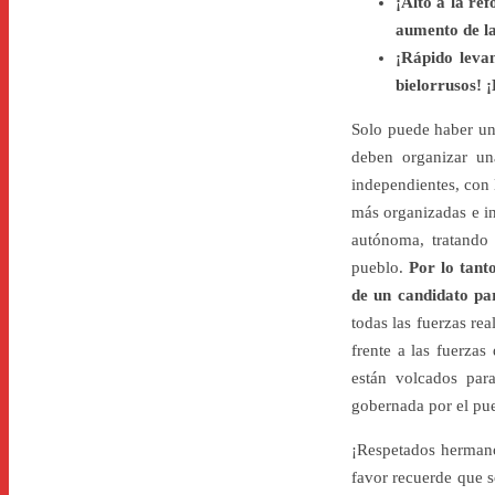
¡Alto a la re
aumento de la
¡Rápido levan
bielorrusos! ¡
Solo puede haber una
deben organizar una
independientes, con l
más organizadas e in
autónoma, tratando 
pueblo.
Por lo tant
de un candidato par
todas las fuerzas rea
frente a las fuerza
están volcados para
gobernada por el pu
¡Respetados hermanos
favor recuerde que s