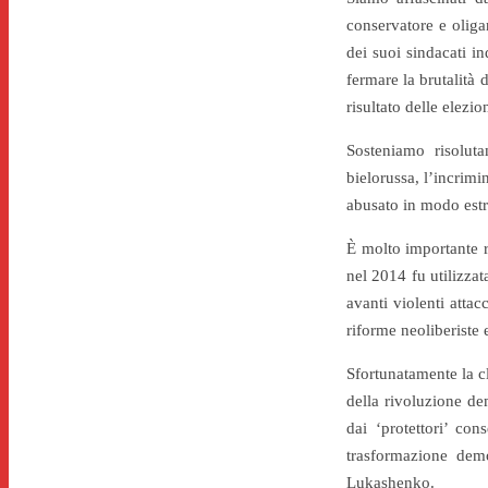
conservatore e oliga
dei suoi sindacati in
fermare la brutalità 
risultato delle elezio
Sosteniamo risoluta
bielorussa, l’incrimi
abusato in modo estr
È molto importante r
nel 2014 fu utilizzat
avanti violenti attac
riforme neoliberiste 
Sfortunatamente la cl
della rivoluzione de
dai ‘protettori’ co
trasformazione demo
Lukashenko.