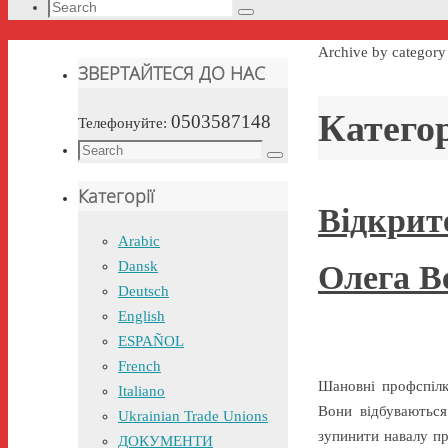
Search
Search
for:
Home
Archive by categor
ЗВЕРТАЙТЕСЯ ДО НАС
Катего
0503587148
Телефонуйте:
Search
Search
for:
Категорії
Відкрит
Arabic
Dansk
Олега В
Deutsch
English
ESPAÑOL
French
Шановні профспілк
Italiano
Вони відбуваються
Ukrainian Trade Unions
зупинити навалу пр
ДОКУМЕНТИ