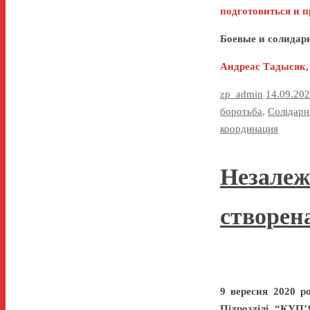
подготовиться и п
Боевые и солидар
Андреас Тадысяк,
zp_admin
14.09.20
боротьба
,
Солідарн
координация
Незалеж
створен
9 вересня 2020 р
Підрозділі
“КУП’