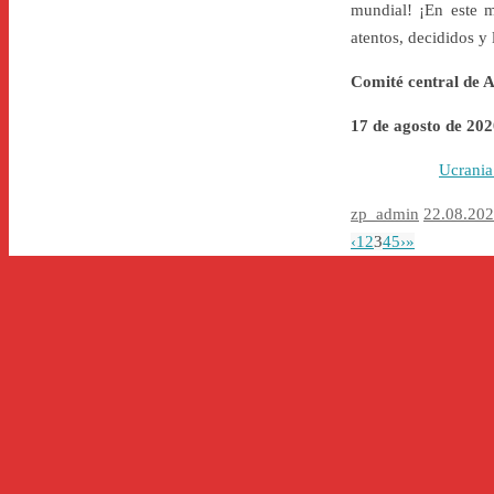
mundial! ¡En este m
atentos, decididos y 
Comité central de 
17 de agosto de 202
Ucrania:
zp_admin
22.08.20
‹
1
2
3
4
5
›
»