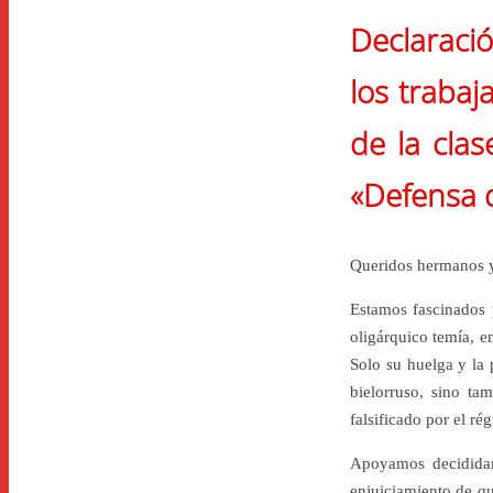
Declaració
los traba
de la clas
«Defensa 
Queridos hermanos y
Estamos fascinados p
oligárquico temía, en
Solo su huelga y la p
bielorruso, sino tam
falsificado por el ré
Apoyamos decididam
enjuiciamiento de qu