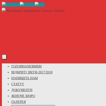
Skip
to
content
Skip
ГОЛОВНА|НОВИНИ
to
ВІДКРИТІ ЗВІТИ-2017/2018
content
НАПИШІТЬ НАМ
СТАТУТ
ДОКУМЕНТИ
ЖІНОЧЕ БЮРО
ГАЛЕРЕЯ