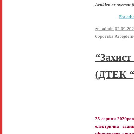
Artiklen er oversat 
For arb
zp_admin
02.09.20
боротьба
Arbejdern
“Захист
(ДТЕК “
25 серпня 2020рок
електрична стан
піприємства з вим