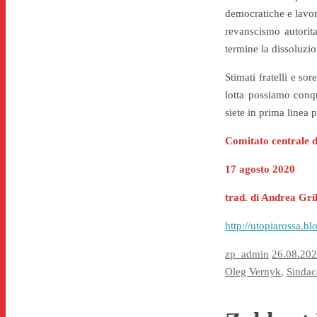
democratiche e lavora
revanscismo autorita
termine la dissoluzio
Stimati fratelli e so
lotta possiamo conqu
siete in prima linea p
Comitato centrale 
17 agosto 2020
trad. di Andrea Gril
http://utopiarossa.b
zp_admin
26.08.20
Oleg Vernyk
,
Sindac