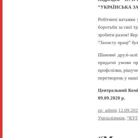
“УКРАЇНСЬКА ЗАЛІ
Робітничі ватажки 
боротьби за свої тр
зробити разом! Кер
“Захисту праці” бу
Шановні друзі-зал
придатні умови пр
профспілки, рішуче
перетворень у наші
Центральний Комі
09.09.2020 р.
zp_admin
12.09.20
Укрзалізниця
,
“КУП