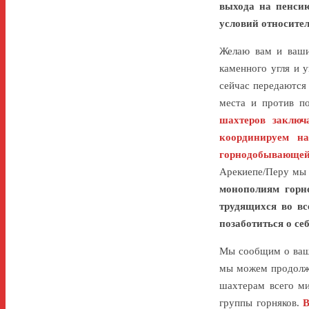
выхода на пенсию
условий относите
Желаю вам и ваши
каменного угля и 
сейчас передаются
места и против п
шахтеров заключ
координируем н
горнодобывающей
Арекиепе/Перу мы
монополиям горн
трудящихся во вс
позаботиться о се
Мы сообщим о ваше
мы можем продолжа
шахтерам всего м
группы горняков.
В