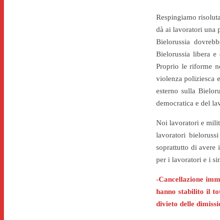
Respingiamo risoluta
dà ai lavoratori una 
Bielorussia dovrebb
Bielorussia libera e
Proprio le riforme n
violenza poliziesca e
esterno sulla Bielor
democratica e del lav
Noi lavoratori e milit
lavoratori bielorus
soprattutto di avere 
per i lavoratori e i 
-Cancellazione imme
hanno stabilito il t
divieto delle dimissi