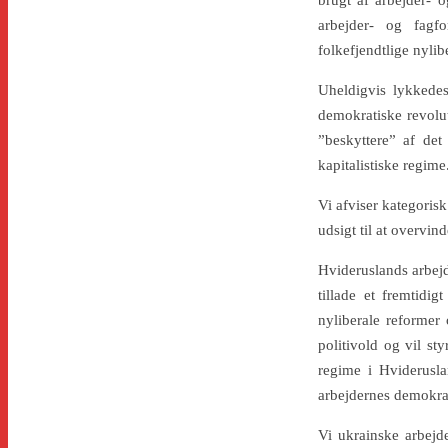
brugt af arbejder- o
arbejder- og fagfo
folkefjendtlige nylib
Uheldigvis lykkedes 
demokratiske revolut
”beskyttere” af det
kapitalistiske regime
Vi afviser kategoris
udsigt til at overvin
Hvideruslands arbejd
tillade et fremtidi
nyliberale reformer 
politivold og vil st
regime i Hvideruslan
arbejdernes demokrat
Vi ukrainske arbejde