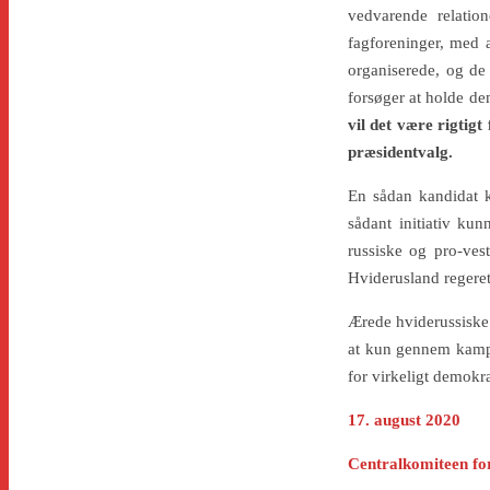
vedvarende relatio
fagforeninger, med a
organiserede, og de 
forsøger at holde de
vil det være rigtig
præsidentvalg.
En sådan kandidat k
sådant initiativ kunn
russiske og pro-vest
Hviderusland regeret 
Ærede hviderussiske 
at kun gennem kamp k
for virkeligt demokr
17. august 2020
Centralkomiteen for