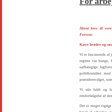
For arbe
Åbent brev til vor
Forsvar.
Kære brødre og søs
Vi er fascinerede af
regime var bange, f
uafhængige fagforen
politibrutalitet mo
præsidentvalget, som 
Vi står fuldt og h
retsforfølgelse af de
Det er meget vigtigt