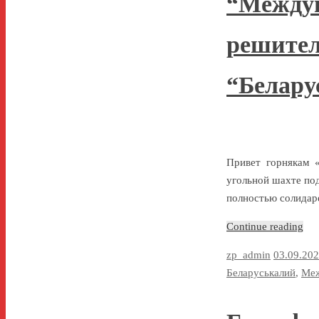
“Междун
решител
“Белару
Привет горнякам «
угольной шахте под
полностью солидар
Continue reading
zp_admin
03.09.20
Беларуськалий
,
Меж