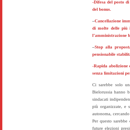
-Difesa del posto d
del bonus.
–
Cancellazione imme
di molte delle più
l’amministrazione b
–
Stop alla propost
pensionabile stabili
-Rapida abolizione d
senza limitazioni pe
Ci sarebbe solo una
Bielorussia hanno bi
sindacati indipendent
più organizzate, e s
autonoma, cercando di
Per questo sarebbe c
future elezioni pres