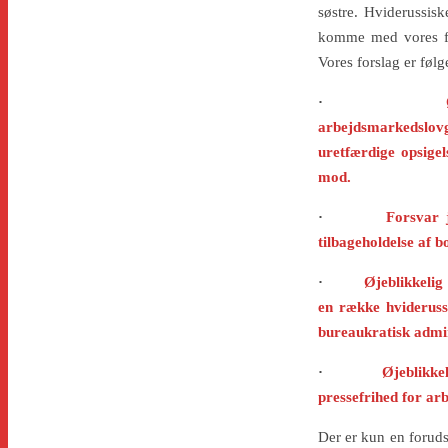
søstre. Hviderussisk
komme med vores fo
Vores forslag er føl
·
arbejdsmarkedslovg
uretfærdige opsigel
mod.
·
Forsvar 
tilbageholdelse af b
·
Øjeblikkelig
en række hviderussi
bureaukratisk admin
·
Øjeblikke
pressefrihed for ar
Der er kun en foruds