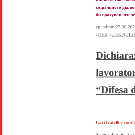
соціального діало
би врахував інтере
zp_admin
27.08.20
ДТЕК
,
ДТЕК ДНІП
Dichiaraz
lavorator
“Difesa 
Cari fratelli e sorel
Siamo affascinati d