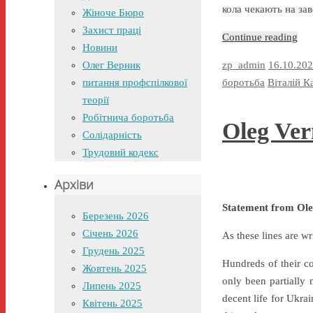
кола чекають на з
Жіноче Бюро
Захист праці
Continue reading
Новини
Олег Верник
zp_admin
16.10.20
питання профспілкової
боротьба
Віталій К
теорії
Робітнича боротьба
Oleg Ver
Солідарність
Трудовий кодекс
Архіви
Statement from Ole
Березень 2026
Січень 2026
As these lines are w
Грудень 2025
Hundreds of their c
Жовтень 2025
only been partially 
Липень 2025
decent life for Ukrai
Квітень 2025