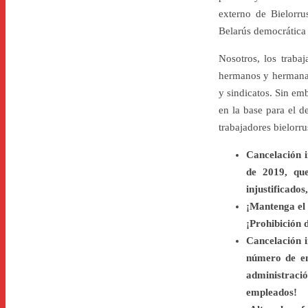
externo de Bielorru
Belarús democrática 
Nosotros, los trabaj
hermanos y hermanas 
y sindicatos. Sin em
en la base para el d
trabajadores bielorru
Cancelación i
de 2019, que
injustificados
¡Mantenga el 
¡Prohibición 
Cancelación i
número de emp
administraci
empleados!