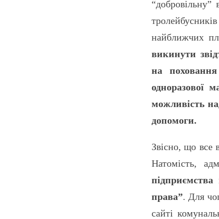
“добровільну” 
тролейбусникі
найближчих пл
викинути звід
на поховання
одноразової м
можливість на
допомоги.
Звісно, що все
Натомість, ад
підприємства
права”
. Для ч
сайті комуналь