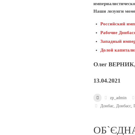
империалистическо
Наши лозунги моме
Российский имп
Рабочие Донбасс
Западный импер
Долой капитализ
Олег ВЕРНИК,
13.04.2021
zp_admin
Донбас
,
Донбасс
,
ОБ`ЄДНА