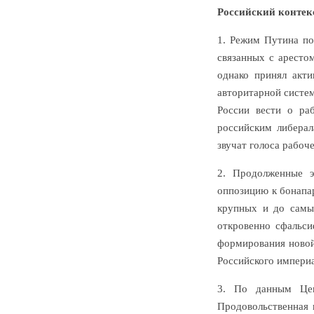
Российский контек
1. Режим Путина по
связанных с аресто
однако принял акти
авторитарной систем
России вести о ра
российским либерал
звучат голоса рабоче
2. Продолженные 
оппозицию к бонапа
крупных и до самы
откровенно сфальси
формирования новой
Российского империа
3. По данным Цен
Продовольственная 