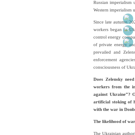
Russian imperialism u
Western imperialism us
Since late autumn 202
workers began in Ukra
control energy compan
of private energy an
prevailed and Zelens
enforcement agencie
consciousness of Ukra
Does Zelensky need 
workers from the in
against Ukraine”? O
artificial stoking of
with the war in Donb
The likelihood of wa
The Ukrainian authori