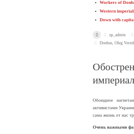
Workers of Donbas,
Western imperial
Down with capita
zp_admin
Donbas
,
Oleg Verni
Обострен
империал
Обоюдное нагнета
активистами Украин
сама жизнь от нас т
Очень важными фак