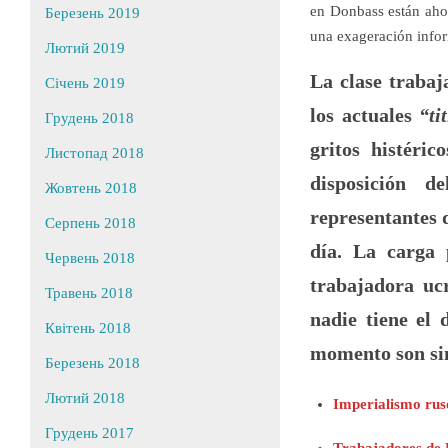
en Donbass están ahor
Березень 2019
una exageración infor
Лютий 2019
La clase trabaj
Січень 2019
los actuales
“ti
Грудень 2018
gritos histéri
Листопад 2018
disposición d
Жовтень 2018
representantes d
Серпень 2018
día. La carga 
Червень 2018
trabajadora uc
Травень 2018
nadie tiene el
Квітень 2018
momento son sim
Березень 2018
Лютий 2018
Imperialismo rus
Грудень 2017