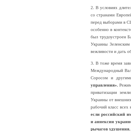
2. В условиях длит
со странами Европе
перед выборами в СШ
особенно в контекс
был трудоустроен Б
Украины Зеленским 
вежливости и дать 
3. В тоже время за
Международный Вал
Соросом и другими
управления».
Режим 
приватизации земли
Украины от внешних
рабочий класс всех
если российский и
и аннексии украин
рычагов удушения.