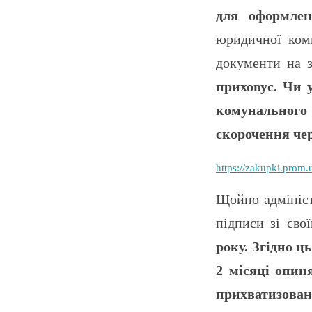
для оформлен
юридичної ком
документи на з
приховує. Чи 
комунального
скорочення чер
https://zakupki.pro
Щойно адмініст
підписи зі св
року. Згідно ц
2 місяці опин
прихватизоване