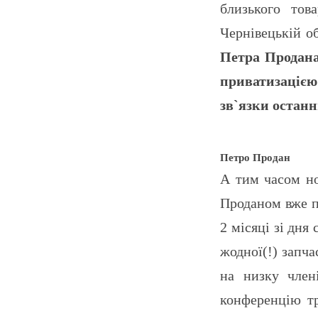
близького то
Чернівецькій об
Петра Продан
приватизаціє
зв`язки останн
Петро Продан
А тим часом но
Проданом вже п
2 місяці зі дн
жодної(!) запч
на низку член
конференцію тр