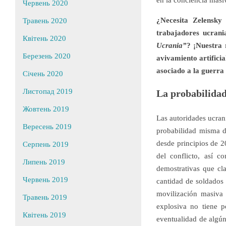
en la conciencia masi
Червень 2020
¿Necesita Zelensky 
Травень 2020
trabajadores ucrani
Квітень 2020
Ucrania”
? ¡Nuestra 
Березень 2020
avivamiento artifici
asociado a la guerra
Січень 2020
Листопад 2019
La probabilidad
Жовтень 2019
Las autoridades ucran
Вересень 2019
probabilidad misma d
desde principios de 2
Серпень 2019
del conflicto, así 
Липень 2019
demostrativas que cl
Червень 2019
cantidad de soldados 
movilización masiva 
Травень 2019
explosiva no tiene p
Квітень 2019
eventualidad de algú