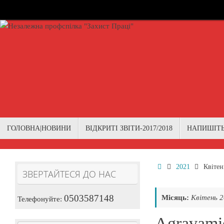
Skip
to
content
Skip
ГОЛОВНА|НОВИНИ
ВІДКРИТІ ЗВІТИ-2017/2018
НАПИШІТ
to
content
Home
2021
Квітен
ЗВЕРТАЙТЕСЯ ДО НАС
0503587148
Місяць:
Квітень 
Телефонуйте:
Agravamie