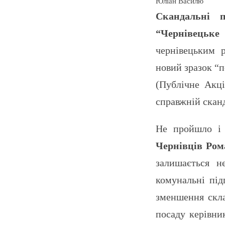
Юліан Василю
Скандальні п
“Чернівецьке
чернівецьким р
новий зразок “
(Публічне Акці
справжній скан
Не пройшло і 
Чернівців Ром
залишається н
комунальні під
зменшення скла
посаду керівни