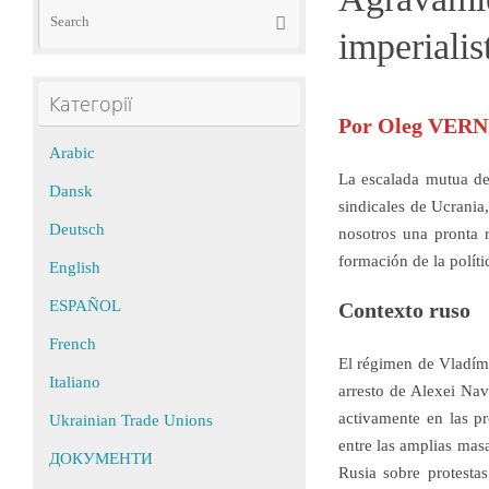
Search
Search
for:
imperialis
Категорії
Por Oleg VERNIK
Arabic
La escalada mutua de 
Dansk
sindicales de Ucrania
Deutsch
nosotros una pronta 
formación de la políti
English
ESPAÑOL
Contexto ruso
French
El régimen de Vladími
Italiano
arresto de Alexei Nav
activamente en las pr
Ukrainian Trade Unions
entre las amplias ma
ДОКУМЕНТИ
Rusia sobre protestas