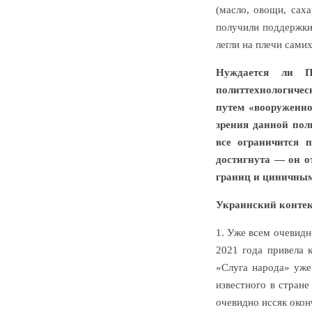
(масло, овощи, сах
получили поддержки
легли на плечи сами
Нуждается ли П
политтехнологичес
путем «вооруженно
зрения данной пол
все ограничится 
достигнута — он о
границ и циничным
Украинский контек
1. Уже всем очевидн
2021 года привела 
«Слуга народа» уже
известного в стране
очевидно иссяк окон