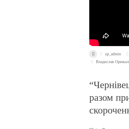
zp_admin
Владислав Орюкал
“Черніве
разом пр
скорочен