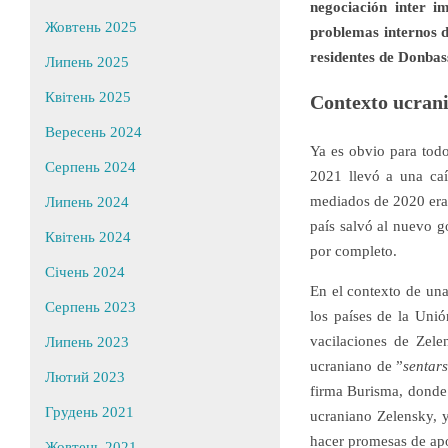
negociación inter im
Жовтень 2025
problemas internos d
residentes de Donbas
Липень 2025
Квітень 2025
Contexto ucran
Вересень 2024
Ya es obvio para todo
Серпень 2024
2021 llevó a una caíd
mediados de 2020 era 
Липень 2024
país salvó al nuevo 
Квітень 2024
por completo.
Січень 2024
En el contexto de un
Серпень 2023
los países de la Uni
vacilaciones de Zele
Липень 2023
ucraniano de ”
sentars
Лютий 2023
firma Burisma, donde 
Грудень 2021
ucraniano Zelensky, y
hacer promesas de ap
Жовтень 2021