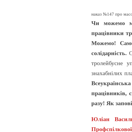
наказ №147 про масо
Чи можемо ми
працівники тр
Можемо! Саме
солідарність.
О
тролейбусне у
знахабнілих пла
Всеукраїнська
працівників, 
разу! Як запов
Юліан Василю
Профспілкової