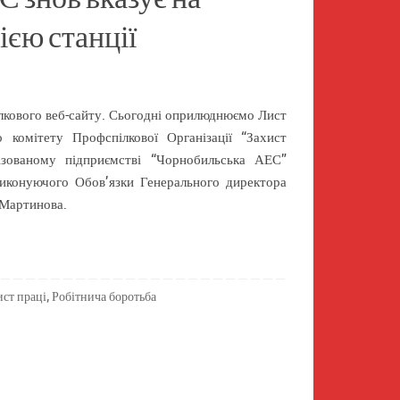
ією станції
лкового веб-сайту. Сьогодні оприлюднюємо Лист
 комітету Профспілкової Організації “Захист
ізованому підприємстві “Чорнобильська АЕС”
иконуючого Обов’язки Генерального директора
 Мартинова.
ист праці
,
Робітнича боротьба