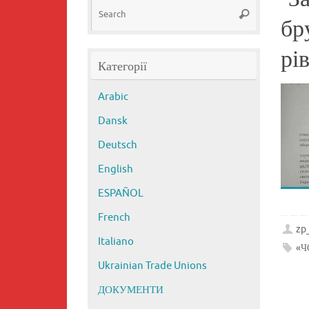
Search
Search
for:
бр
рі
Категорії
Arabic
Dansk
Deutsch
English
ESPAÑOL
French
zp
Italiano
«Ч
Ukrainian Trade Unions
ДОКУМЕНТИ