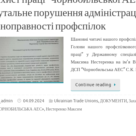
утальне порушення адміністрац
вноправності профспілок
Шановні читачі нашого профспі
Голови нашого профспілкового
праці” у Державному спеціал
Максима Нестеренка на ім’я В
ДСП “Чорнобильська АЕС” С.К.
Continue reading
_admin
04.09.2024
Ukrainian Trade Unions
,
ДОКУМЕНТИ
,
Зах
ОРНОБИЛЬСЬКА АЕС»
,
Нестеренко Максим