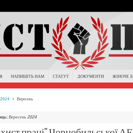
18
НАПИШІТЬ НАМ
СТАТУТ
ДОКУМЕНТИ
ЖІНОЧЕ 
me
2024
Вересень
яць:
Вересень 2024
ахист праці” Чорнобильської АЕ