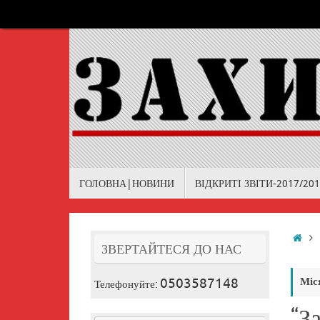
Skip
to
content
Skip
ГОЛОВНА|НОВИНИ
ВІДКРИТІ ЗВІТИ-2017/20
to
content
Ho
ЗВЕРТАЙТЕСЯ ДО НАС
0503587148
Міс
Телефонуйте:
“З