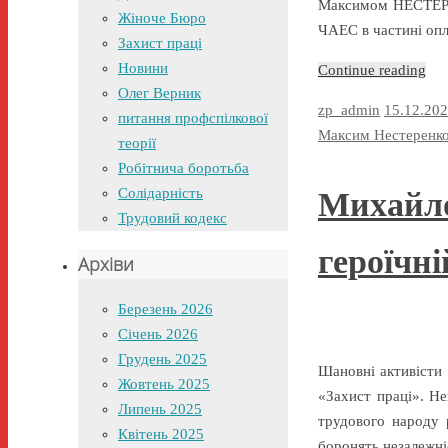
Максимом НЕСТЕРЕ
Жіноче Бюро
ЧАЕС в частині опл
Захист праці
Новини
Continue reading
Олег Верник
zp_admin
15.12.20
питання профспілкової
Максим Нестеренк
теорії
Робітнича боротьба
Солідарність
Михайло
Трудовий кодекс
героїчні
Архіви
Березень 2026
Січень 2026
Грудень 2025
Шановні активісти 
Жовтень 2025
«Захист праці». Не
Липень 2025
трудового народу 
Квітень 2025
боронять незалежн