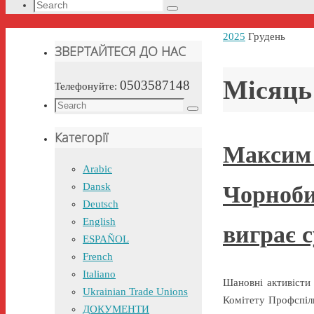
Search
Search
for:
Home
2025
Грудень
ЗВЕРТАЙТЕСЯ ДО НАС
Місяць
0503587148
Телефонуйте:
Search
Search
for:
Категорії
Максим
Arabic
Dansk
Чорноби
Deutsch
English
виграє с
ESPAÑOL
French
Italiano
Шановні активісти
Ukrainian Trade Unions
Комітету Профспіл
ДОКУМЕНТИ