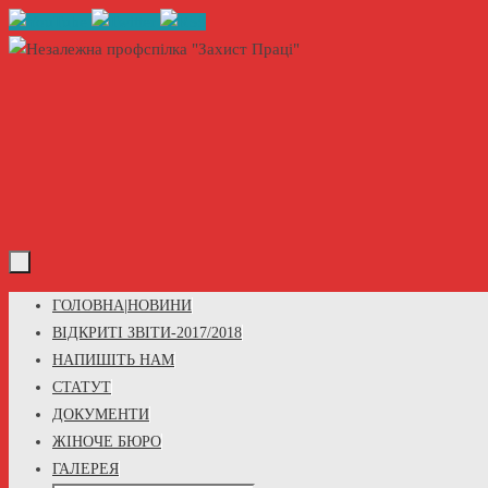
Skip
to
content
Skip
ГОЛОВНА|НОВИНИ
to
ВІДКРИТІ ЗВІТИ-2017/2018
content
НАПИШІТЬ НАМ
СТАТУТ
ДОКУМЕНТИ
ЖІНОЧЕ БЮРО
ГАЛЕРЕЯ