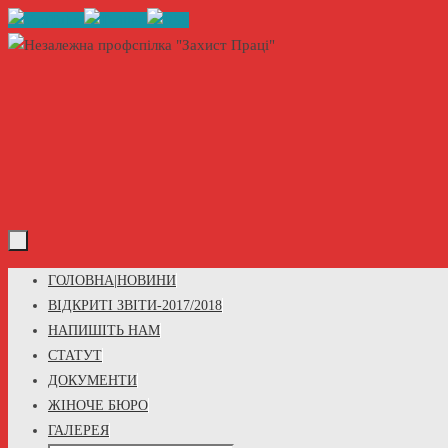
Skip
to
content
Skip
ГОЛОВНА|НОВИНИ
to
ВІДКРИТІ ЗВІТИ-2017/2018
content
НАПИШІТЬ НАМ
СТАТУТ
ДОКУМЕНТИ
ЖІНОЧЕ БЮРО
ГАЛЕРЕЯ