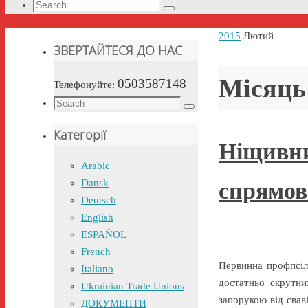
Search
Search
for:
Home
2015
Лютий
ЗВЕРТАЙТЕСЯ ДО НАС
Місяць
0503587148
Телефонуйте:
Search
Search
for:
Категорії
Ніщивни
Arabic
Dansk
спрямов
Deutsch
English
ESPAÑOL
French
Первинна профпсіл
Italiano
достатньо скрутни
Ukrainian Trade Unions
запорукою від свав
ДОКУМЕНТИ