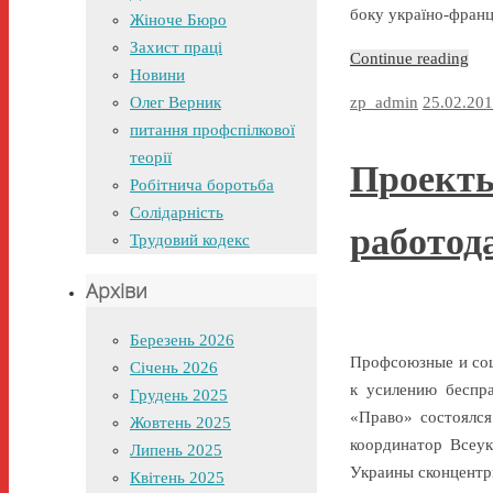
боку україно-франц
Жіноче Бюро
Захист праці
Continue reading
Новини
Олег Верник
zp_admin
25.02.20
питання профспілкової
теорії
Проекты
Робітнича боротьба
Солідарність
работод
Трудовий кодекс
Архіви
Березень 2026
Профсоюзные и соц
Січень 2026
к усилению беспр
Грудень 2025
«Право» состоялся
Жовтень 2025
координатор Всеук
Липень 2025
Украины сконцент
Квітень 2025