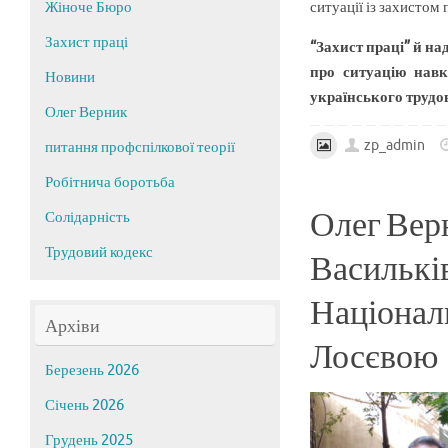
Жіноче Бюро
ситуації із захистом
Захист праці
“Захист праці” й н
про ситуацію навк
Новини
українського трудо
Олег Верник
zp_admin
питання профспілкової теорії
Робітнича боротьба
Олег Верн
Солідарність
Трудовий кодекс
Васильків
Національ
Архіви
Лосєвою
Березень 2026
Січень 2026
Грудень 2025