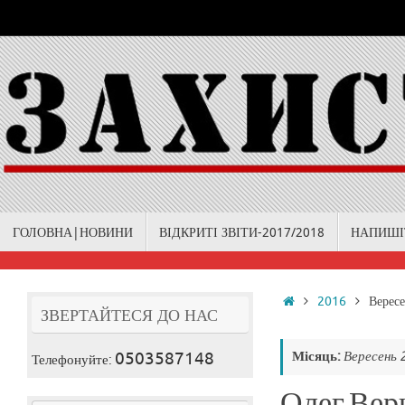
Skip
to
content
Skip
ГОЛОВНА|НОВИНИ
ВІДКРИТІ ЗВІТИ-2017/2018
НАПИШІ
to
content
Home
2016
Верес
ЗВЕРТАЙТЕСЯ ДО НАС
0503587148
Місяць:
Вересень 
Телефонуйте:
Олег Верн