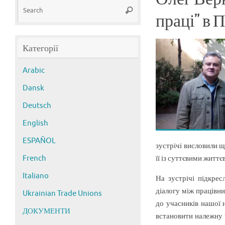
Search
Search
for:
праці” в
Категорії
Arabic
Dansk
Deutsch
English
ESPAÑOL
зустрічі висловили 
French
її із суттєвими житт
Italiano
На зустрічі підкре
діалогу між працівн
Ukrainian Trade Unions
до учасників нашої 
ДОКУМЕНТИ
встановити належну 