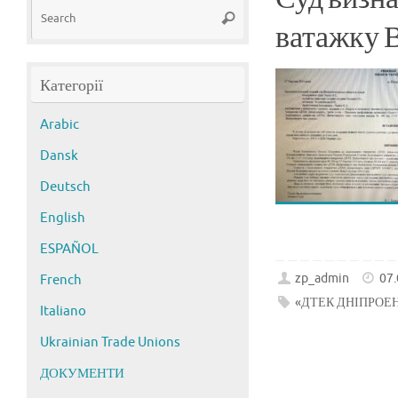
Search
Search
for:
ватажку 
Категорії
Arabic
Dansk
Deutsch
English
ESPAÑOL
zp_admin
07
French
«ДТЕК ДНІПРОЕ
Italiano
Ukrainian Trade Unions
ДОКУМЕНТИ