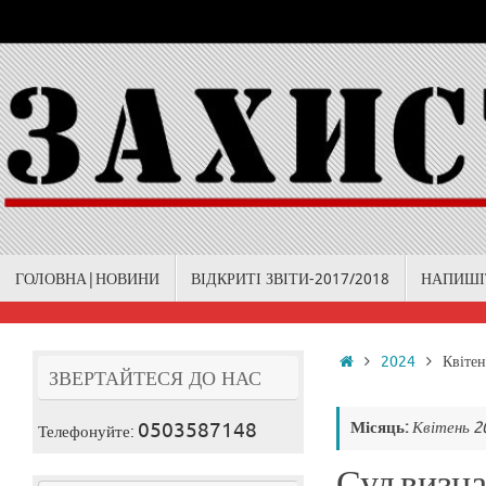
Skip
to
content
Skip
ГОЛОВНА|НОВИНИ
ВІДКРИТІ ЗВІТИ-2017/2018
НАПИШІ
to
content
Home
2024
Квітен
ЗВЕРТАЙТЕСЯ ДО НАС
0503587148
Місяць:
Квітень 2
Телефонуйте:
Суд визн