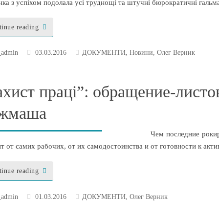
нка з успіхом подолала усі труднощі та штучні бюрократичні галь
tinue reading
_admin
03.03.2016
ДОКУМЕНТИ
,
Новини
,
Олег Верник
ахист праці”: обращение-листо
жмаша
Чем последние рокировки
ит от самих рабочих, от их самодостоинства и от готовности к акт
tinue reading
_admin
01.03.2016
ДОКУМЕНТИ
,
Олег Верник