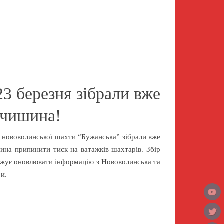
23 березня зібрали вже
мчишина!
 нововолинської шахти “Бужанська” зібрали вже
ина припинити тиск на ватажків шахтарів. Збір
вжує оновлювати інформацію з Нововолинська та
би.