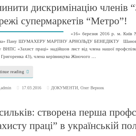
пинити дискримінацію членів “
режі супермаркетів “Метро”!
«16» березня 2016 р. м. Київ
їна» Пану ШУМАХЕРУ МАРТІНУ АРНОЛЬДУ БЕНЕДІКТУ Шановний 
у ВНПС «Захист праці» надійшов лист від члена нашої профспілк
 Григоренка 43), члена керівництва Жіночого …
tinue reading
_admin
17.03.2016
ДОКУМЕНТИ
,
Олег Верник
сильків: створена перша профс
ахисту праці” в українській пол