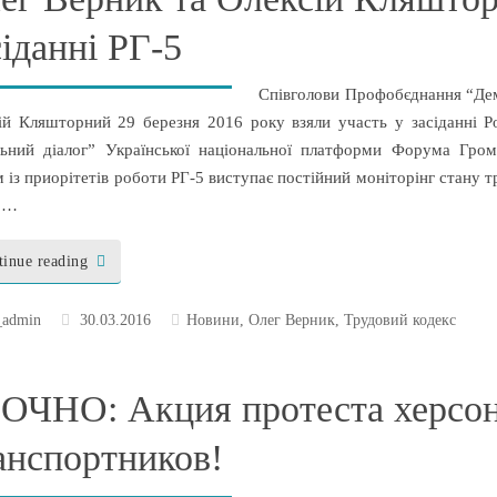
сіданні РГ-5
Співголови Профобєднання “Дем
ій Кляшторний 29 березня 2016 року взяли участь у засіданні Ро
льний діалог” Української національної платформи Форума Гром
 із приорітетів роботи РГ-5 виступає постійний моніторінг стану т
 …
tinue reading
_admin
30.03.2016
Новини
,
Олег Верник
,
Трудовий кодекс
ОЧНО: Акция протеста херсо
анспортников!