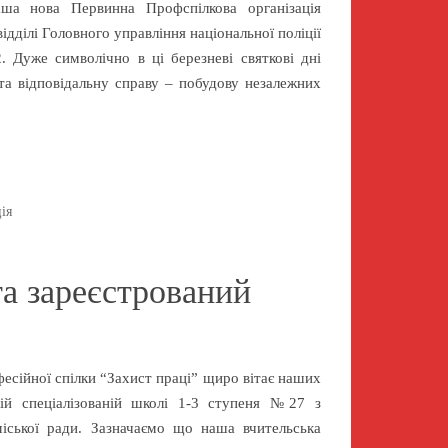
ша нова Первинна Профспілкова організація
ідділі Головного управління національної поліції
. Дуже символічно в ці березневі святкові дні
та відповідальну справу – побудову незалежних
ія
а зареєстрований
есійної спілки “Захист праці” щиро вітає наших
ій спеціалізованій школі 1-3 ступеня №27 з
іської ради. Зазначаємо що наша вчительська