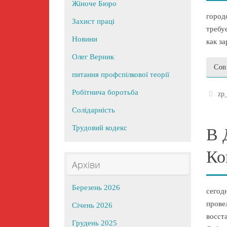
Жіноче Бюро
город
Захист праці
требу
Новини
как з
Олег Верник
Con
питання профспілкової теорії
Робітнича боротьба
zp
Солідарність
Трудовий кодекс
В 
Ко
Архіви
Березень 2026
сегод
прове
Січень 2026
восст
Грудень 2025