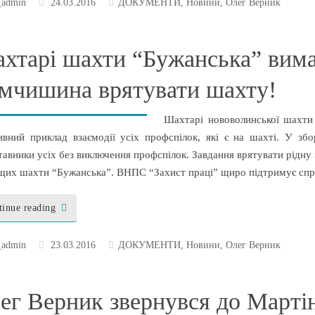
_admin
24.03.2016
ДОКУМЕНТИ
,
Новини
,
Олег Верник
хтарі шахти “Бужанська” вима
мчишина врятувати шахту!
Шахтарі нововолинської шахти
ивний приклад взаємодії усіх профспілок, які є на шахті. У збо
авники усіх без виключення профспілок. Завдання врятувати рідну ш
щих шахти “Бужанська”. ВНПС “Захист праці” щиро підтримує спр
tinue reading
_admin
23.03.2016
ДОКУМЕНТИ
,
Новини
,
Олег Верник
ег Верник звернувся до Марті