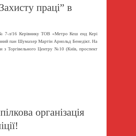
Захисту праці” в
 № 7-л/16 Керівнику ТОВ «Метро Кеш енд Кері
пан Шумахер Мартін Арнольд Бенедікт. На
и з Торгівельного Центру №10 (Київ, проспект
пілкова організація
іції!