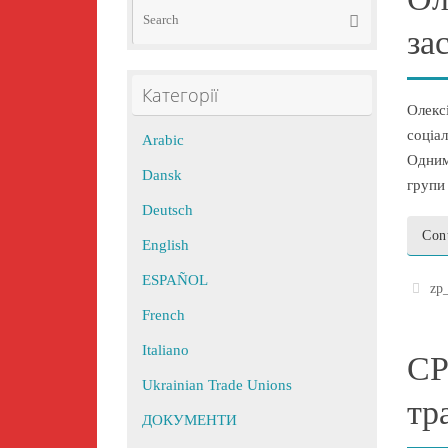
Search
Search
for:
за
Категорії
Олекс
соціа
Arabic
Одним
Dansk
групи
Deutsch
Con
English
ESPAÑOL
zp
French
Italiano
СР
Ukrainian Trade Unions
тр
ДОКУМЕНТИ