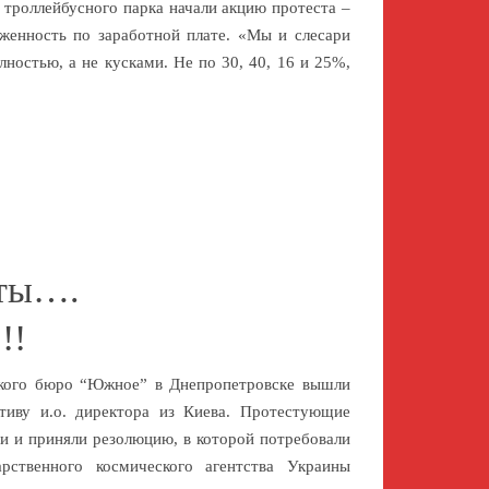
 троллейбусного парка начали акцию протеста –
женность по заработной плате. «Мы и слесари
ностью, а не кусками. Не по 30, 40, 16 и 25%,
сты….
!!
ского бюро “Южное” в Днепропетровске вышли
ктиву и.о. директора из Киева. Протестующие
и и приняли резолюцию, в которой потребовали
арственного космического агентства Украины