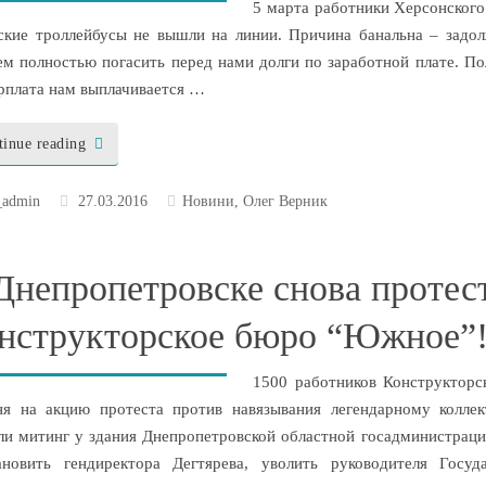
5 марта работники Херсонского
ские троллейбусы не вышли на линии. Причина банальна – задол
ем полностью погасить перед нами долги по заработной плате. Пол
арплата нам выплачивается …
tinue reading
_admin
27.03.2016
Новини
,
Олег Верник
Днепропетровске снова проте
нструкторское бюро “Южное”!
1500 работников Конструктор
ня на акцию протеста против навязывания легендарному колле
ли митинг у здания Днепропетровской областной госадминистраци
ановить гендиректора Дегтярева, уволить руководителя Госуд