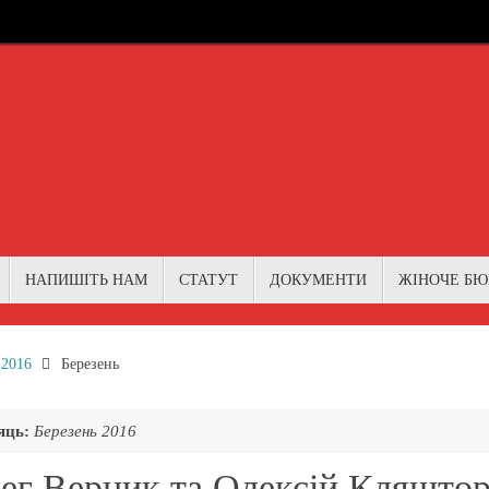
НАПИШІТЬ НАМ
СТАТУТ
ДОКУМЕНТИ
ЖІНОЧЕ БЮ
me
2016
Березень
яць:
Березень 2016
ег Верник та Олексій Кляштор