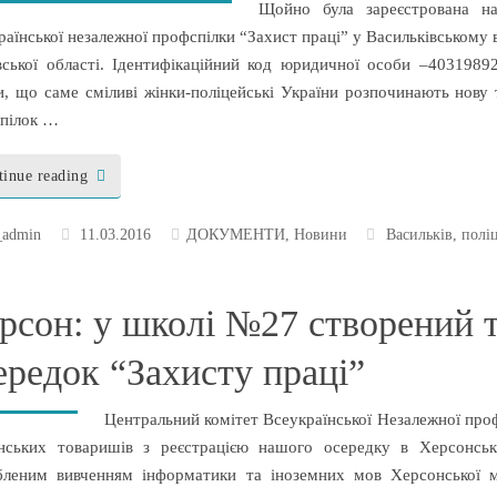
Щойно була зареєстрована на
аїнської незалежної профспілки “Захист праці” у Васильківському в
вської області. Ідентифікаційний код юридичної особи –40319892
и, що саме сміливі жінки-поліцейські України розпочинають нову 
пілок …
tinue reading
_admin
11.03.2016
ДОКУМЕНТИ
,
Новини
Васильків
,
поліц
рсон: у школі №27 створений т
ередок “Захисту праці”
Центральний комітет Всеукраїнської Незалежної проф
нських товаришів з реєстрацією нашого осередку в Херсонськ
бленим вивченням інформатики та іноземних мов Херсонської м