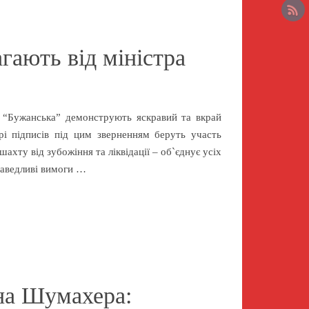
гають від міністра
 “Бужанська” демонструють яскравий та вкрай
рі підписів під цим зверненням беруть участь
ахту від зубожіння та ліквідації – об`єднує усіх
аведливі вимоги …
на Шумахера: