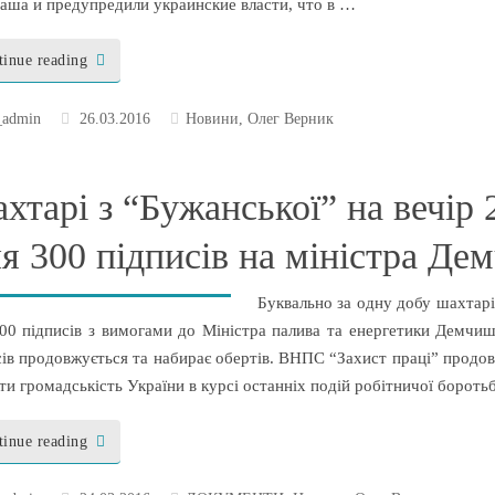
аша и предупредили украинские власти, что в …
tinue reading
_admin
26.03.2016
Новини
,
Олег Верник
хтарі з “Бужанської” на вечір 
ля 300 підписів на міністра Де
Буквально за одну добу шахтарі
300 підписів з вимогами до Міністра палива та енергетики Демчиш
сів продовжується та набирає обертів. ВНПС “Захист праці” продо
ти громадськість України в курсі останніх подій робітничої бороть
tinue reading