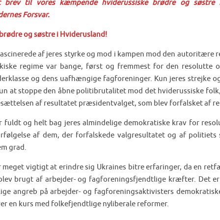
 brev til vores kæmpende hviderussiske brødre og søstre f
dernes Forsvar.
brødre og søstre i Hviderusland!
 fascinerede af jeres styrke og mod i kampen mod den autoritære re
rkiske regime var bange, først og fremmest for den resolutte o
derklasse og dens uafhængige fagforeninger. Kun jeres strejke og
kun at stoppe den åbne politibrutalitet mod det hviderussiske fol
esættelsen af resultatet præsidentvalget, som blev forfalsket af r
år fuldt og helt bag jeres almindelige demokratiske krav for reso
orfølgelse af dem, der forfalskede valgresultatet og af politie
em grad.
r meget vigtigt at erindre sig Ukraines bitre erfaringer, da en re
blev brugt af arbejder- og fagforeningsfjendtlige kræfter. Det e
lige angreb på arbejder- og fagforeningsaktivisters demokratisk
er en kurs med folkefjendtlige nyliberale reformer.