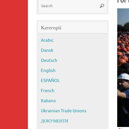
Search
Search
for:
Категорії
Arabic
Dansk
Deutsch
English
ESPAÑOL
French
Italiano
Ukrainian Trade Unions
ДОКУМЕНТИ