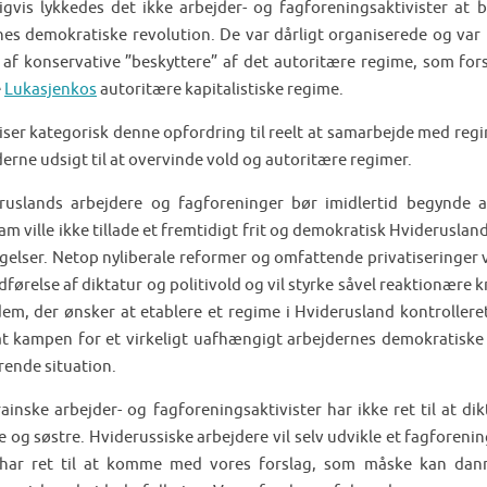
igvis lykkedes det ikke arbejder- og fagforeningsaktivister at bl
nes demokratiske revolution. De var dårligt organiserede og var 
 af konservative ”beskyttere” af det autoritære regime, som for
e
Lukasjenkos
autoritære kapitalistiske regime.
viser kategorisk denne opfordring til reelt at samarbejde med re
erne udsigt til at overvinde vold og autoritære regimer.
ruslands arbejdere og fagforeninger bør imidlertid begynde 
m ville ikke tillade et fremtidigt frit og demokratisk Hviderusland
gelser. Netop nyliberale reformer og omfattende privatiseringer v
førelse af diktatur og politivold og vil styrke såvel reaktionære k
em, der ønsker at etablere et regime i Hviderusland kontrolleret f
 at kampen for et virkeligt uafhængigt arbejdernes demokratiske
ende situation.
rainske arbejder- og fagforeningsaktivister har ikke ret til at di
e og søstre. Hviderussiske arbejdere vil selv udvikle et fagforen
 har ret til at komme med vores forslag, som måske kan dan