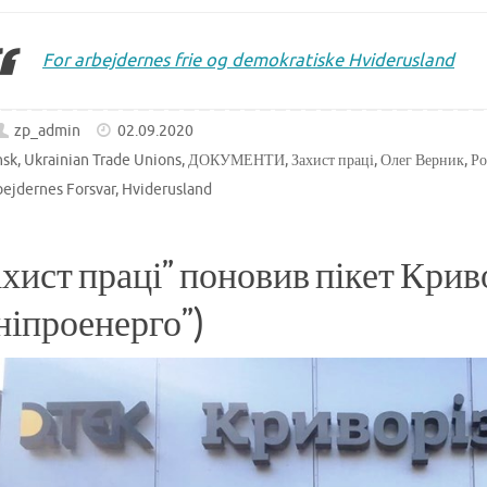
For arbejdernes frie og demokratiske Hviderusland
zp_admin
02.09.2020
nsk
,
Ukrainian Trade Unions
,
ДОКУМЕНТИ
,
Захист праці
,
Олег Верник
,
Ро
bejdernes Forsvar
,
Hviderusland
ахист праці” поновив пікет Кри
ніпроенерго”)