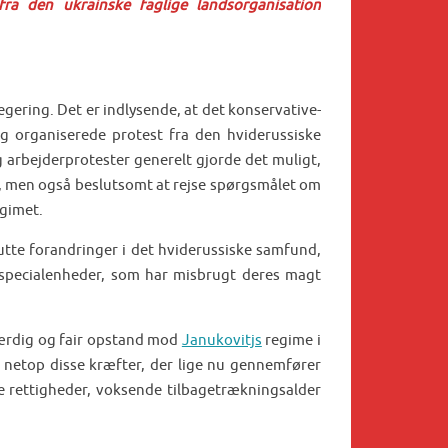
ra den ukrainske faglige landsorganisation
gering. Det er indlysende, at det konservative-
g organiserede protest fra den hviderussiske
 arbejderprotester generelt gjorde det muligt,
k, men også beslutsomt at rejse spørgsmålet om
egimet.
lutte forandringer i det hviderussiske samfund,
ts specialenheder, som har misbrugt deres magt
tfærdig og fair opstand mod
Janukovitjs
regime i
r netop disse kræfter, der lige nu gennemfører
e rettigheder, voksende tilbagetrækningsalder