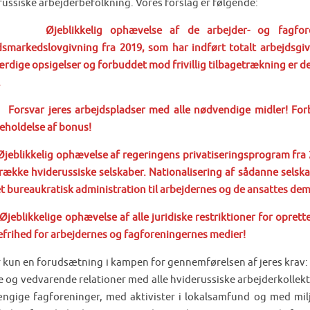
russiske arbejderbefolkning. Vores forslag er følgende:
·
Øjeblikkelig ophævelse af de arbejder- og fagfor
dsmarkedslovgivning fra 2019, som har indført totalt arbejdsgive
ærdige opsigelser og forbuddet mod frivillig tilbagetrækning er de
.
·
Forsvar jeres arbejdspladser med alle nødvendige midler! Fo
geholdelse af bonus!
jeblikkelig ophævelse af regeringens privatiseringsprogram fra
 række hviderussiske selskaber. Nationalisering af sådanne sels
et bureaukratisk administration til arbejdernes og de ansattes dem
Øjeblikkelige ophævelse af alle juridiske restriktioner for opre
efrihed for arbejdernes og fagforeningernes medier!
r kun en forudsætning i kampen for gennemførelsen af jeres krav:
le og vedvarende relationer med alle hviderussiske arbejderkollekt
ngige fagforeninger, med aktivister i lokalsamfund og med miljø