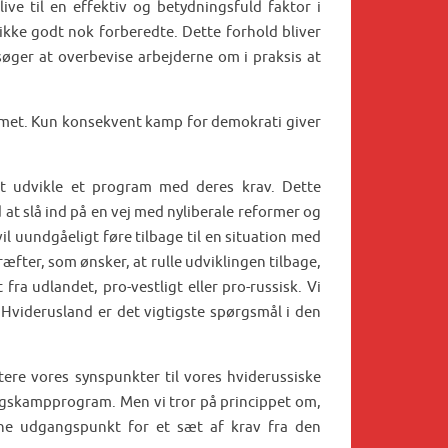
ive til en effektiv og betydningsfuld faktor i
ikke godt nok forberedte. Dette forhold bliver
søger at overbevise arbejderne om i praksis at
gimet. Kun konsekvent kamp for demokrati giver
at udvikle et program med deres krav. Dette
 at slå ind på en vej med nyliberale reformer og
il uundgåeligt føre tilbage til en situation med
ræfter, som ønsker, at rulle udviklingen tilbage,
ra udlandet, pro-vestligt eller pro-russisk. Vi
 Hviderusland er det vigtigste spørgsmål i den
ktere vores synspunkter til vores hviderussiske
ingskampprogram. Men vi tror på princippet om,
ne udgangspunkt for et sæt af krav fra den