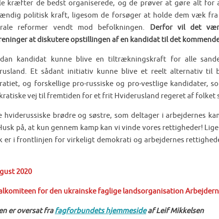
ale kræfter de bedst organiserede, og de prøver at gøre alt for a
tændig politisk kraft, ligesom de forsøger at holde dem væk fra
erale reformer vendt mod befolkningen.
Derfor vil det vær
reninger at diskutere opstillingen af en kandidat til det kommend
dan kandidat kunne blive en tiltrækningskraft for alle sand
rusland. Et sådant initiativ kunne blive et reelt alternativ til
ratiet, og forskellige pro-russiske og pro-vestlige kandidater, s
atiske vej til fremtiden for et frit Hviderusland regeret af folket s
 hviderussiske brødre og søstre, som deltager i arbejdernes kam
Husk på, at kun gennem kamp kan vi vinde vores rettigheder! Lige 
ik er i frontlinjen for virkeligt demokrati og arbejdernes rettigh
ugust 2020
alkomiteen for den ukrainske faglige landsorganisation Arbejdern
en er oversat fra
fagforbundets hjemmeside
af Leif Mikkelsen