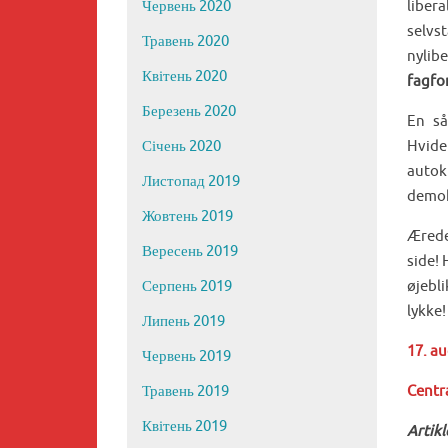
liber
Червень 2020
selvs
Травень 2020
nylib
Квітень 2020
fagfo
Березень 2020
En så
Hvide
Січень 2020
autok
Листопад 2019
demokr
Жовтень 2019
Ærede
Вересень 2019
side! 
øjebl
Серпень 2019
lykke!
Липень 2019
17. a
Червень 2019
Centr
Травень 2019
Квітень 2019
Artikl