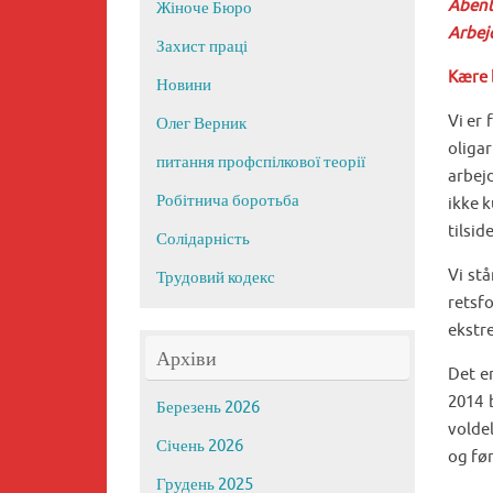
Åbent
Жіноче Бюро
Arbej
Захист праці
Kære 
Новини
Vi er
Олег Верник
oliga
питання профспілкової теорії
arbej
Робітнича боротьба
ikke 
tilsid
Солідарність
Vi st
Трудовий кодекс
retsf
ekstr
Архіви
Det e
2014 
Березень 2026
volde
Січень 2026
og før
Грудень 2025