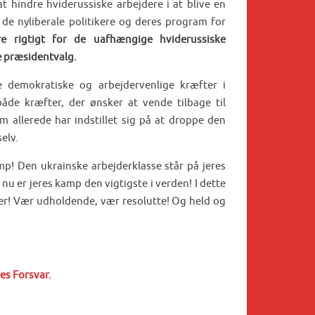
t hindre hviderussiske arbejdere i at blive en
 de nyliberale politikere og deres program for
e rigtigt for de uafhængige hviderussiske
e præsidentvalg.
e demokratiske og arbejdervenlige kræfter i
 både kræfter, der ønsker at vende tilbage til
om allerede har indstillet sig på at droppe den
elv.
p! Den ukrainske arbejderklasse står på jeres
nu er jeres kamp den vigtigste i verden! I dette
eder! Vær udholdende, vær resolutte! Og held og
es Forsvar.