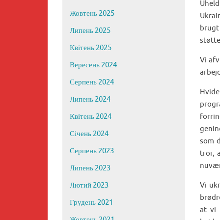
Uheld
Жовтень 2025
Ukrai
brugt
Липень 2025
støtt
Квітень 2025
Vi af
Вересень 2024
arbejd
Серпень 2024
Hvide
Липень 2024
progra
forrin
Квітень 2024
genind
Січень 2024
som d
Серпень 2023
tror,
nuvær
Липень 2023
Vi uk
Лютий 2023
brødr
Грудень 2021
at vi
Жовтень 2021