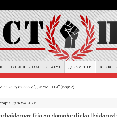
18
НАПИШІТЬ НАМ
СТАТУТ
ДОКУМЕНТИ
ЖІНОЧЕ 
me
Archive by category "ДОКУМЕНТИ"
(Page 2)
егорія:
ДОКУМЕНТИ
 arbejdernes frie og demokratiske Hviderus