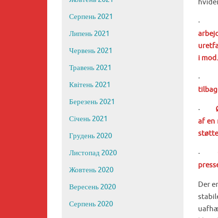
hvide
Серпень 2021
arbej
Липень 2021
uretf
Червень 2021
i mod
Травень 2021
Квітень 2021
tilba
Березень 2021
·
Ø
Січень 2021
af en
støtt
Грудень 2020
·
Листопад 2020
press
Жовтень 2020
Der e
Вересень 2020
stabi
Серпень 2020
uafhæ