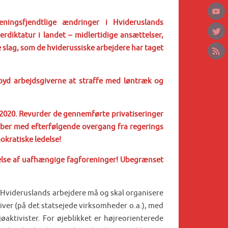
eningsfjendtlige ændringer i Hvideruslands
rdiktatur i landet – midlertidige ansættelser,
 slag, som de hviderussiske arbejdere har taget
rbyd arbejdsgiverne at straffe med løntræk og
 2020. Revurder de gennemførte privatiseringer
kaber med efterfølgende overgang fra regerings
okratiske ledelse!
ttelse af uafhængige fagforeninger! Ubegrænset
 Hvideruslands arbejdere må og skal organisere
iver (på det statsejede virksomheder o.a.), med
aktivister. For øjeblikket er højreorienterede