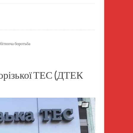
бітнича боротьба
ворізької ТЕС (ДТЕК