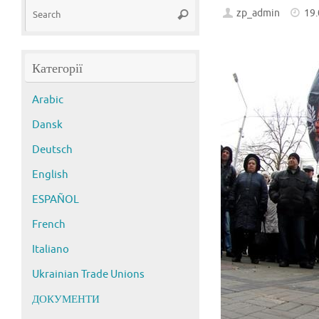
Search
zp_admin
19
Search
for:
Категорії
Arabic
Dansk
Deutsch
English
ESPAÑOL
French
Italiano
Ukrainian Trade Unions
ДОКУМЕНТИ