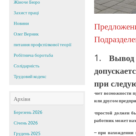
Жіноче Бюро
Захист праці
Предложен
Новини
Олег Верник
Подразделе
питання профспілкової теорії
1. Вывод
Робітнича боротьба
Солідарність
допускает
Трудовий кодекс
при следу
-нет возможности 
Архіви
или другом предпри
Березень 2026
-простой должен б
работник может нах
Січень 2026
– при нахождении 
Грудень 2025