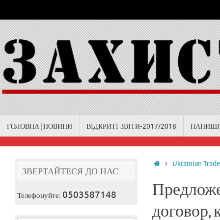
Skip
to
content
Skip
ГОЛОВНА|НОВИНИ
ВІДКРИТІ ЗВІТИ-2017/2018
НАПИШІ
to
content
Home
Ukrainian Trad
ЗВЕРТАЙТЕСЯ ДО НАС
Предложе
0503587148
Телефонуйте:
договор, 