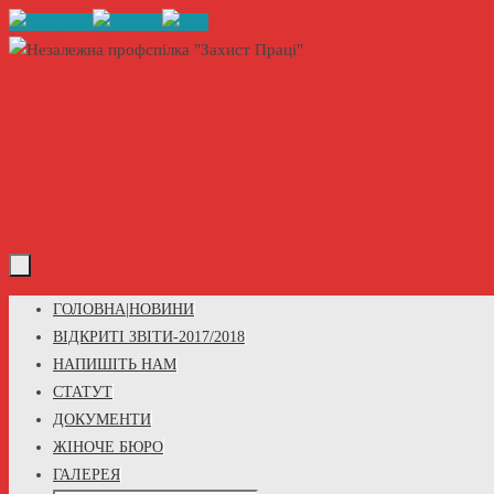
Skip
to
content
Skip
ГОЛОВНА|НОВИНИ
to
ВІДКРИТІ ЗВІТИ-2017/2018
content
НАПИШІТЬ НАМ
СТАТУТ
ДОКУМЕНТИ
ЖІНОЧЕ БЮРО
ГАЛЕРЕЯ