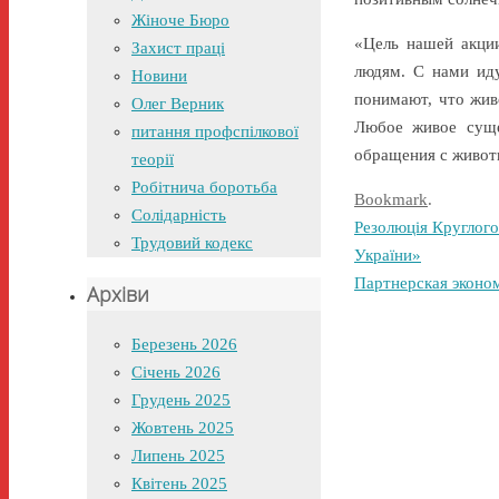
Жіноче Бюро
«Цель нашей акци
Захист праці
людям. С нами иду
Новини
понимают, что живо
Олег Верник
Любое живое суще
питання профспілкової
обращения с живот
теорії
Робітнича боротьба
Bookmark
.
Солідарність
Резолюція Круглого
Трудовий кодекс
України»
Партнерская эконом
Архіви
Березень 2026
Січень 2026
Грудень 2025
Жовтень 2025
Липень 2025
Квітень 2025