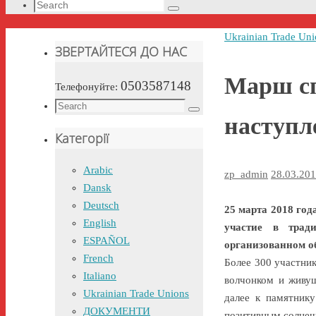
Search
Search
for:
Home
Ukrainian Trade Uni
ЗВЕРТАЙТЕСЯ ДО НАС
Марш сп
0503587148
Телефонуйте:
Search
Search
наступл
for:
Категорії
Arabic
zp_admin
28.03.20
Dansk
Deutsch
25 марта 2018 го
English
участие в трад
ESPAÑOL
организованном о
French
Более 300 участник
Italiano
волчонком и живущ
Ukrainian Trade Unions
далее к памятник
ДОКУМЕНТИ
позитивным солнеч