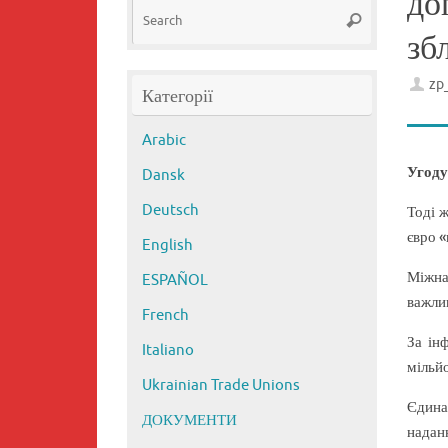
до
Search
Search
for:
зб
zp
Категорії
Arabic
Угоду
Dansk
Deutsch
Тоді 
євро 
English
Міжна
ESPAÑOL
важли
French
За ін
Italiano
мільй
Ukrainian Trade Unions
Єдина
ДОКУМЕНТИ
наданн