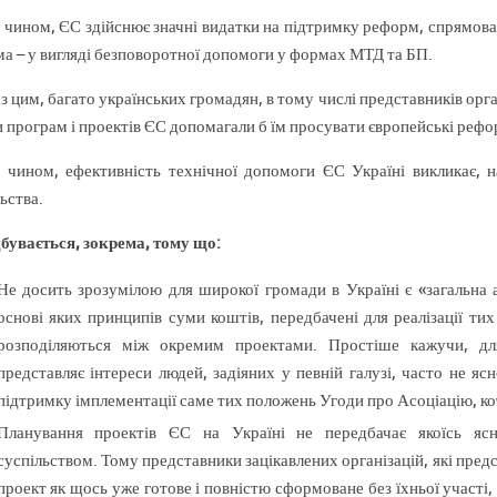
 чином, ЄС здійснює значні видатки на підтримку реформ, спрямован
ма – у вигляді безповоротної допомоги у формах МТД та БП.
з цим, багато українських громадян, в тому числі представників орга
 програм і проектів ЄС допомагали б їм просувати європейські рефо
 чином, ефективність технічної допомоги ЄС Україні викликає, н
ьства.
дбувається, зокрема, тому що:
Не досить зрозумілою для широкої громади в Україні є «загальна 
основі яких принципів суми коштів, передбачені для реалізації т
розподіляються між окремим проектами. Простіше кажучи, для 
представляє інтереси людей, задіяних у певній галузі, часто не я
підтримку імплементації саме тих положень Угоди про Асоціацію, ко
Планування проектів ЄС на Україні не передбачає якоїсь ясн
суспільством. Тому представники зацікавлених організацій, які пред
проект як щось уже готове і повністю сформоване без їхньої участі,