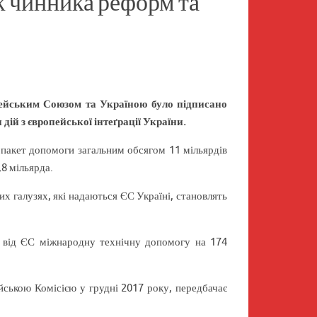
 чинника реформ та
ейським Союзом та Україною було підписано
ій з європейської інтеґрації України.
 пакет допомоги загальним обсягом 11 мільярдів
8 мільярда.
х галузях, які надаються ЄС Україні, становлять
а від ЄС міжнародну технічну допомогу на 174
ською Комісією у грудні 2017 року, передбачає