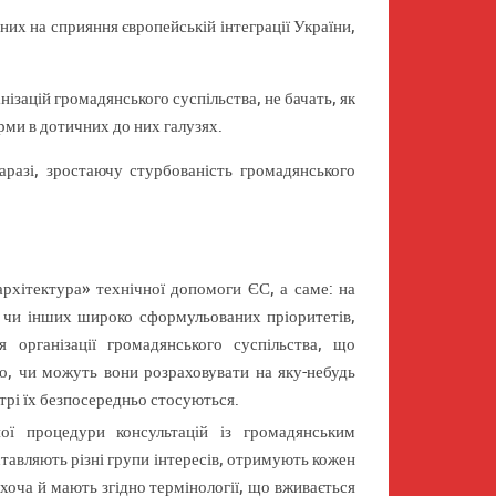
их на сприяння європейській інтеграції України,
нізацій громадянського суспільства, не бачать, як
рми в дотичних до них галузях.
аразі, зростаючу стурбованість громадянського
архітектура» технічної допомоги ЄС, а саме: на
их чи інших широко сформульованих пріоритетів,
організації громадянського суспільства, що
сно, чи можуть вони розраховувати на яку-небудь
трі їх безпосередньо стосуються.
ої процедури консультацій із громадянським
ставляють різні групи інтересів, отримують кожен
 хоча й мають згідно термінології, що вживається