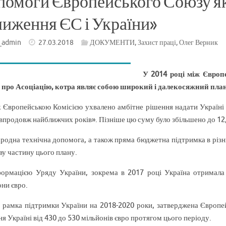
помоги Європейського Союзу як
лиження ЄС і України»
_admin
27.03.2018
ДОКУМЕНТИ
,
Захист праці
,
Олег Верник
У 2014 році між Європ
 про Асоціацію, котра являє собою широкий і далекосяжний план д
ж Європейською Комісією ухвалено амбітне рішення надати Україні
«впродовж найближчих років». Пізніше цю суму було збільшено до 12,
родна технічна допомога, а також пряма бюджетна підтримка в різни
ву частину цього плану.
формацією Уряду України, зокрема в 2017 році Україна отримал
они євро.
 рамка підтримки України на 2018-2020 роки, затверджена Європей
я Україні від 430 до 530 мільйонів євро протягом цього періоду.