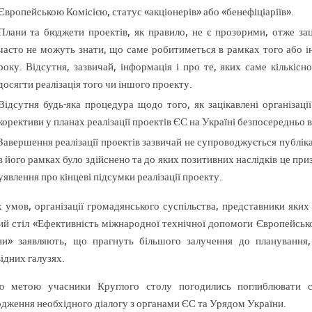
Європейською Комісією, статус «акціонерів» або «бенефіціаріїв».
Плани та бюджети проектів, як правило, не є прозорими, отже заці
часто не можуть знати, що саме робитиметься в рамках того або ін
року. Відсутня, зазвичай, інформація і про те, яких саме кількісн
досягти реалізація того чи іншого проекту.
Відсутня будь-яка процедура щодо того, як зацікавлені організаці
корективи у планах реалізації проектів ЄС на Україні безпосередньо в
Завершення реалізації проектів зазвичай не супроводжується публіка
в його рамках було здійснено та до яких позитивних наслідків це приз
уявлення про кінцеві підсумки реалізації проекту.
х умов, організації громадянського суспільства, представники яких 
ий стіл «Ефективність міжнародної технічної допомоги Європейськ
ни» заявляють, що прагнуть більшого залучення до планування,
ідних галузях.
ю метою учасники Круглого столу погодились поглиблювати с
одження необхідного діалогу з органами ЄС та Урядом України.