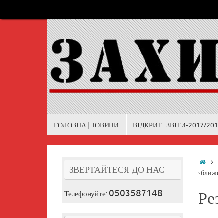
Skip
to
content
Skip
ГОЛОВНА|НОВИНИ
ВІДКРИТІ ЗВІТИ-2017/20
to
content
Ho
ЗВЕРТАЙТЕСЯ ДО НАС
зближе
0503587148
Телефонуйте:
Ре