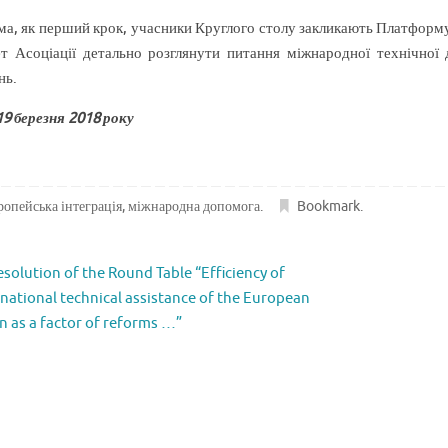
ма, як перший крок, учасники Круглого столу закликають Платформ
ет Асоціації детально розглянути питання міжнародної технічно
нь.
19 березня 2018 року
ропейська інтеграція
,
міжнародна допомога
.
Bookmark
.
solution of the Round Table “Efficiency of
rnational technical assistance of the European
n as a factor of reforms …”