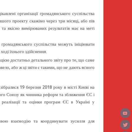
кавлені організації громадянського суспільства
шого проекту скажімо через три місяці, або пів
о та якісно вимірюваних результатів має на меті
ї громадянського суспільства можуть ініціювати
 ході їхнього здійснення.
цією достатньо детального звіту про те, що саме
вело, або ж ці звіти є такими, що не дають ясного
зібралися 19 березня 2018 року в місті Києві на
ого Союзу як чинника реформ та зближення ЄС і
 реалізації та оцінки програм ЄС в Україні у
вою взаємодію та координувати зусилля для