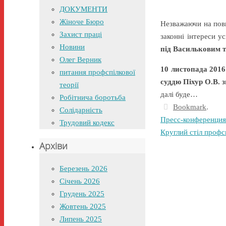
ДОКУМЕНТИ
Жіноче Бюро
Незважаючи на повн
Захист праці
законні інтереси 
Новини
під Васильковим
Олег Верник
10 листопада 2016
питання профспілкової
суддю Піхур О.В. 
теорії
далі буде…
Робітнича боротьба
Bookmark
.
Солідарність
Пресс-конференция 
Трудовий кодекс
Круглий стіл профс
Архіви
Березень 2026
Січень 2026
Грудень 2025
Жовтень 2025
Липень 2025