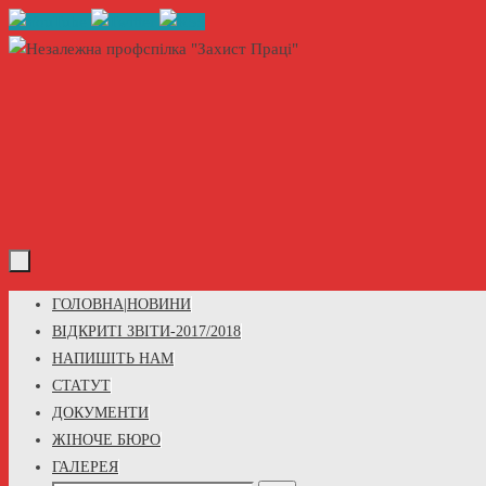
Skip
to
content
Skip
ГОЛОВНА|НОВИНИ
to
ВІДКРИТІ ЗВІТИ-2017/2018
content
НАПИШІТЬ НАМ
СТАТУТ
ДОКУМЕНТИ
ЖІНОЧЕ БЮРО
ГАЛЕРЕЯ