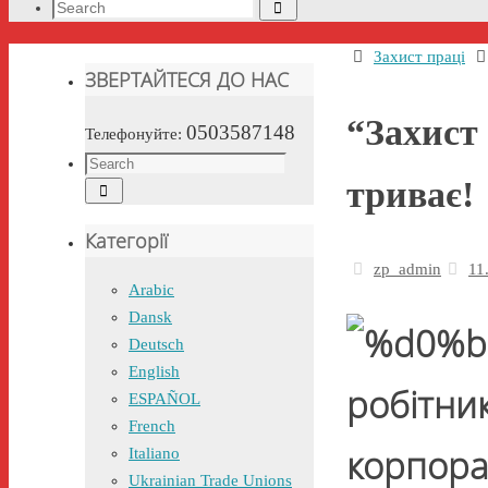
Search
Search
for:
Home
Захист праці
ЗВЕРТАЙТЕСЯ ДО НАС
“Захист
0503587148
Телефонуйте:
Search
триває!
Search
for:
Категорії
zp_admin
11
Arabic
Dansk
Deutsch
English
робітник
ESPAÑOL
French
корпора
Italiano
Ukrainian Trade Unions