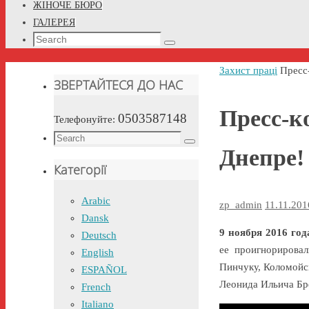
ЖІНОЧЕ БЮРО
ГАЛЕРЕЯ
Search
Search
for:
Home
Захист праці
Пресс
ЗВЕРТАЙТЕСЯ ДО НАС
Пресс-к
0503587148
Телефонуйте:
Search
Search
Днепре!
for:
Категорії
Arabic
zp_admin
11.11.201
Dansk
9 ноября 2016 го
Deutsch
ее проигнорирова
English
Пинчуку, Коломойск
ESPAÑOL
Леонида Ильича Бр
French
Italiano