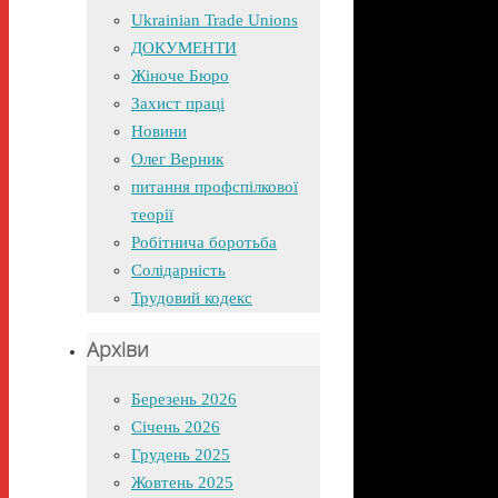
Ukrainian Trade Unions
ДОКУМЕНТИ
Жіноче Бюро
Захист праці
Новини
Олег Верник
питання профспілкової
теорії
Робітнича боротьба
Солідарність
Трудовий кодекс
Архіви
Березень 2026
Січень 2026
Грудень 2025
Жовтень 2025