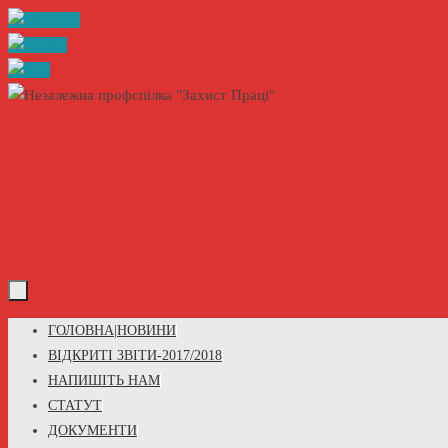
Skip
to
content
Skip
ГОЛОВНА|НОВИНИ
to
ВІДКРИТІ ЗВІТИ-2017/2018
content
НАПИШІТЬ НАМ
СТАТУТ
ДОКУМЕНТИ