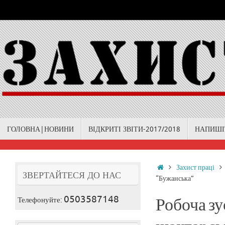
Skip
to
content
Skip
ГОЛОВНА|НОВИНИ
ВІДКРИТІ ЗВІТИ-2017/2018
НАПИШІ
to
content
Home
Захист праці
ЗВЕРТАЙТЕСЯ ДО НАС
“Бужанська”
0503587148
Телефонуйте:
Робоча зу