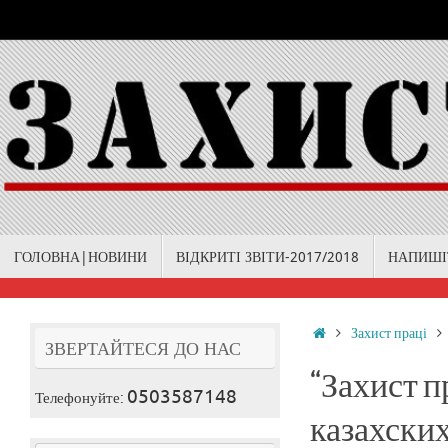
Skip
to
content
Skip
ГОЛОВНА|НОВИНИ
ВІДКРИТІ ЗВІТИ-2017/2018
НАПИШІ
to
content
Home
Захист праці
ЗВЕРТАЙТЕСЯ ДО НАС
“Захист п
0503587148
Телефонуйте:
казахских