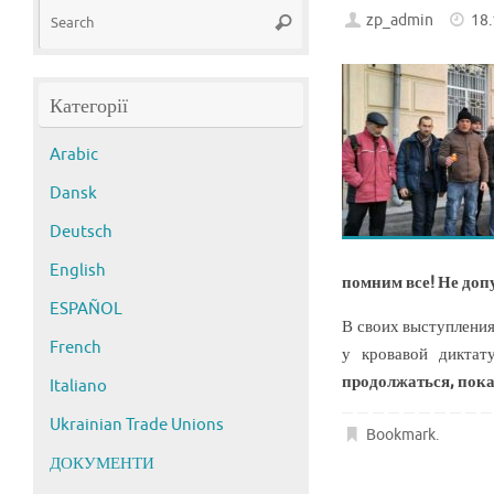
Search
zp_admin
18
Search
for:
Категорії
Arabic
Dansk
Deutsch
English
помним все! Не доп
ESPAÑOL
В своих выступления
French
у кровавой диктат
продолжаться, пока
Italiano
Ukrainian Trade Unions
Bookmark
.
ДОКУМЕНТИ