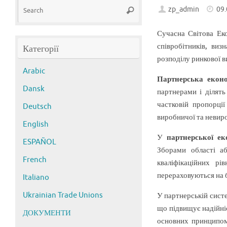
Search
zp_admin
09
Search
for:
Сучасна Світова Ек
співробітників, виз
Категорії
розподілу ринкової в
Arabic
Партнерська еконо
Dansk
партнерами і ділять
частковій пропорції
Deutsch
виробничої та невиро
English
У
партнерської ек
ESPAÑOL
Зборами області аб
French
кваліфікаційних рі
перераховуються на б
Italiano
Ukrainian Trade Unions
У партнерській систе
що підвищує надійні
ДОКУМЕНТИ
основних принципом 