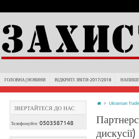
Skip
to
content
Skip
ГОЛОВНА|НОВИНИ
ВІДКРИТІ ЗВІТИ-2017/2018
НАПИШІ
to
content
Home
Ukrainian Trad
ЗВЕРТАЙТЕСЯ ДО НАС
Партнерсь
0503587148
Телефонуйте:
дискусії)