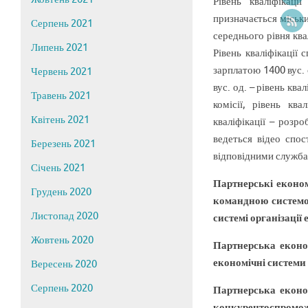
Рівень кваліфікаці
призначається міськ
Серпень 2021
середнього рівня ква
Липень 2021
Рівень кваліфікації 
зарплатою 1400 вус. о
Червень 2021
вус. од. – рівень кв
Травень 2021
комісії, рівень кв
Квітень 2021
кваліфікації – розро
ведеться відео спос
Березень 2021
відповідними служб
Січень 2021
Партнерські економі
Грудень 2020
командною системо
Листопад 2020
системі організації 
Жовтень 2020
Партнерська економ
економічні системи 
Вересень 2020
Серпень 2020
Партнерська економ
конкурентоспроможн