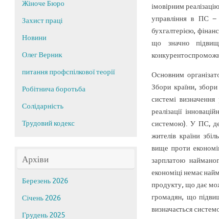
Жіноче Бюро
імовірним реалізаці
управління в ПС – 
Захист праці
бухгалтерією, фінанс
Новини
що значно підвищу
Олег Верник
конкурентоспроможно
питання профспілкової теорії
Основним організато
Збори країни, збори
Робітнича боротьба
системі визначення 
Солідарність
реалізації інновац
Трудовий кодекс
системою). У ПС, де
жителів країни збіл
вище проти економі
Архіви
зарплатою найманог
економіці немає найм
Березень 2026
продукту, що дає мо
громадян, що підвищ
Січень 2026
визначається систем
Грудень 2025