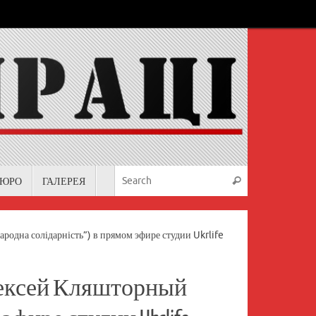
Search for:
БЮРО
ГАЛЕРЕЯ
Search
родна солідарність”) в прямом эфире студии Ukrlife
Алексей Кляшторный