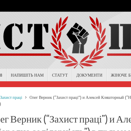
18
НАПИШІТЬ НАМ
СТАТУТ
ДОКУМЕНТИ
ЖІНОЧЕ 
me
Захист праці
Олег Верник (“Захист праці”) и Алексей Кляшторный (“На
)
ег Верник (“Захист праці”) и 