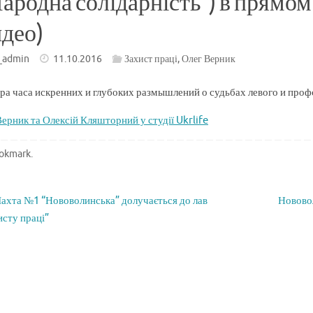
Народна солідарність”) в прямом 
идео)
_admin
11.10.2016
Захист праці
,
Олег Верник
ра часа искренних и глубоких размышлений о судьбах левого и пр
ерник та Олексій Кляшторний у студії Ukrlife
okmark
.
хта №1 “Нововолинська” долучається до лав
Нововол
исту праці”