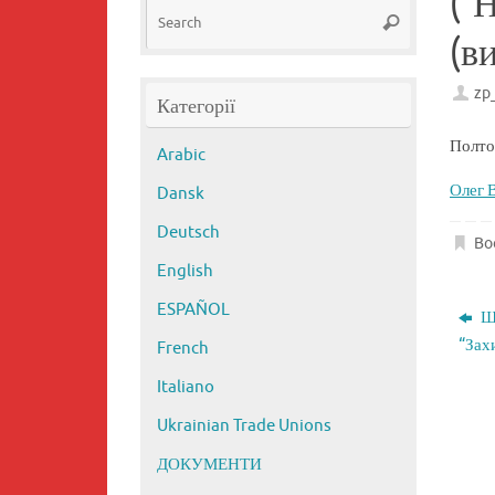
(“
Search
Search
for:
(в
zp
Категорії
Полто
Arabic
Олег В
Dansk
Deutsch
Bo
English
ESPAÑOL
Ша
“Зах
French
Italiano
Ukrainian Trade Unions
ДОКУМЕНТИ