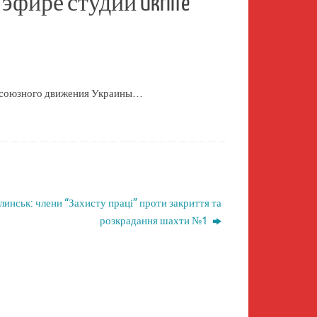
эфире студии Ukrlife
офсоюзного движения Украины…
инськ: члени “Захисту праці” проти закриття та
розкрадання шахти №1