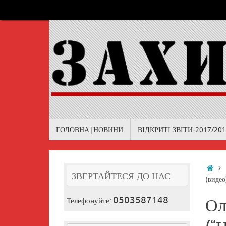
Skip
to
content
Skip
ГОЛОВНА|НОВИНИ
ВІДКРИТІ ЗВІТИ-2017/20
to
content
Ho
ЗВЕРТАЙТЕСЯ ДО НАС
(видео
0503587148
Телефонуйте:
Ол