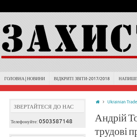
Skip
to
content
Skip
ГОЛОВНА|НОВИНИ
ВІДКРИТІ ЗВІТИ-2017/2018
НАПИШІ
to
content
Home
Ukrainian Trad
ЗВЕРТАЙТЕСЯ ДО НАС
Андрій Т
0503587148
Телефонуйте:
трудові 