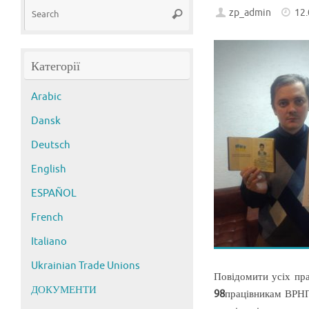
Search
zp_admin
12
Search
for:
Категорії
Arabic
Dansk
Deutsch
English
ESPAÑOL
French
Italiano
Ukrainian Trade Unions
Повідомити усіх пра
ДОКУМЕНТИ
98
працівникам ВРНП