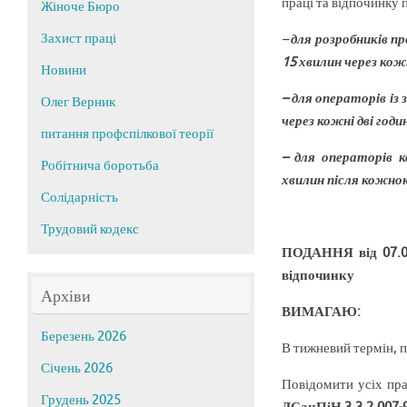
праці та відпочинку 
Жіноче Бюро
Захист праці
–
для розробників п
15 хвилин через кож
Новини
– для операторів і
Олег Верник
через кожні дві годи
питання профспілкової теорії
– для операторів 
Робітнича боротьба
хвилин після кожно
Солідарність
Трудовий кодекс
ПОДАННЯ від 07.06
відпочинку
Архіви
ВИМАГАЮ:
Березень 2026
В тижневий термін, 
Січень 2026
Повідомити усіх пра
Грудень 2025