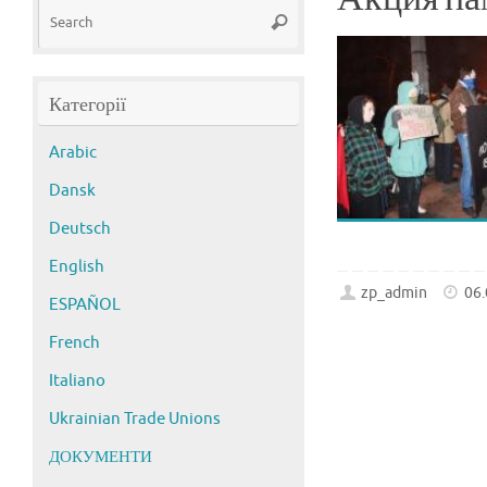
Search
Search
for:
Категорії
Arabic
Dansk
Deutsch
English
zp_admin
06
ESPAÑOL
French
Italiano
Ukrainian Trade Unions
ДОКУМЕНТИ