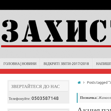
Skip
to
content
Skip
ГОЛОВНА|НОВИНИ
ВІДКРИТІ ЗВІТИ-2017/2018
НАПИШІ
to
content
Home
Posts tagged "
ЗВЕРТАЙТЕСЯ ДО НАС
0503587148
Позначка:
Жанаоз
Телефонуйте:
Акция па