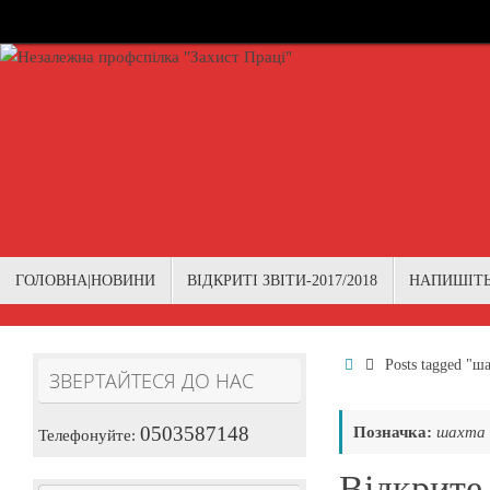
Skip
to
content
Skip
ГОЛОВНА|НОВИНИ
ВІДКРИТІ ЗВІТИ-2017/2018
НАПИШІТ
to
content
Home
Posts tagged "ш
ЗВЕРТАЙТЕСЯ ДО НАС
0503587148
Позначка:
шахта
Телефонуйте:
Відкрите