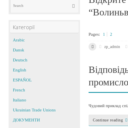
Search
Search
for:
“Волиньву
Категорії
Pages:
1
2
Arabic
zp_admin
Dansk
Deutsch
Відповідь
English
промисло
ESPAÑOL
French
Italiano
Чудовий приклад сп
Ukrainian Trade Unions
ДОКУМЕНТИ
Continue reading