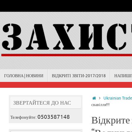
Skip
to
content
Skip
ГОЛОВНА|НОВИНИ
ВІДКРИТІ ЗВІТИ-2017/2018
НАПИШІ
to
content
Home
Ukrainian Trad
ЗВЕРТАЙТЕСЯ ДО НАС
свавілля!!!
0503587148
Телефонуйте:
Відкрите