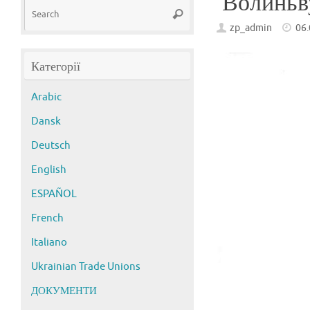
“Волиньву
Search
Search
for:
zp_admin
06
Категорії
Arabic
Dansk
Deutsch
English
ESPAÑOL
French
Italiano
Ukrainian Trade Unions
ДОКУМЕНТИ