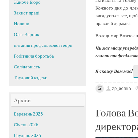
активістів та голов
Жіноче Бюро
Кожного дня до член
Захист праці
вигадується все, щоб
правовій державі.
Новини
Олег Верник
Володимир Власюк на
питання профспілкової теорії
Чи має місце упере
голови профспілково
Робітнича боротьба
Солідарність
Я скажу Вам має!
Трудовий кодекс
zp_admin
Архіви
Голова В
Березень 2026
директор
Січень 2026
Грудень 2025