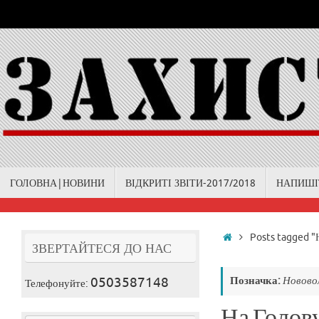
Skip
to
content
Skip
ГОЛОВНА|НОВИНИ
ВІДКРИТІ ЗВІТИ-2017/2018
НАПИШІ
to
content
Home
Posts tagged "
ЗВЕРТАЙТЕСЯ ДО НАС
0503587148
Позначка:
Новово
Телефонуйте:
На Голов