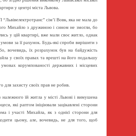
”
, бо згідно рішення виконкому Львівської міської
ртири у центрі міста Львова.
П “Львівелектротранс” сім’ї Вовк, яка не мала до
ього Михайло з дружиною і сином не змогли, бо
лись у цій квартирі, вже мали своє житло, однак
умови за її рахунок. Будь-які спроби вирішити з
о, вочевидь, їх розрахунок був на байдужість
ихайла у своїх правах та врешті на його подальшу
в умовах корумпованості державних і місцевих
о для захисту своїх прав не робив.
з належного їй житла у місті Львові і вимушена
оцеси, які раптом ініціювали зацікавлені сторони
ма і участі Михайла, як з однієї сторони для
одити цьому, але, вочевидь, не для того, щоб