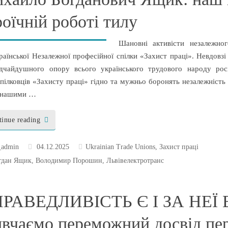
роїчній роботі тилу
Шановні активісти незалежног
раїнської Незалежної професійної спілки «Захист праці». Невдовзі з
ідчайдушного опору всього українського трудового народу росі
пілковців «Захисту праці» гідно та мужньо боронять незалежність
 нашими …
tinue reading
_admin
04.12.2025
Ukrainian Trade Unions
,
Захист праці
гдан Ящик
,
Володимир Порошин
,
Львівелектротранс
РАВЕДЛИВІСТЬ Є І ЗА НЕЇ
ивчаємо переможний досвід пе