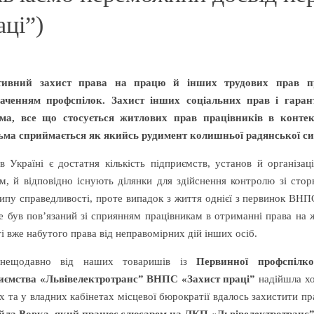
аці”)
тивний захист права на працю й інших трудових прав пр
аченням профспілок. Захист інших соціальних прав і гара
ма, все що стосується житлових прав працівників в контекс
ьма сприймається як якийсь рудимент колишньої радянської сис
в Україні є достатня кількість підприємств, установ й організаці
м, й відповідно існують ділянки для здійснення контролю зі сто
ипу справедливості, проте випадок з життя однієї з первинок ВНПС
не був пов’язаний зі сприянням працівникам в отриманні права на ж
і вже набутого права від неправомірних дій інших осіб.
 нещодавно від наших товаришів із
Первинної профспілко
иємства «Львівелектротранс” ВНПС «Захист праці”
надійшла хо
ах та у владних кабінетах місцевої бюрократії вдалось захистити пр