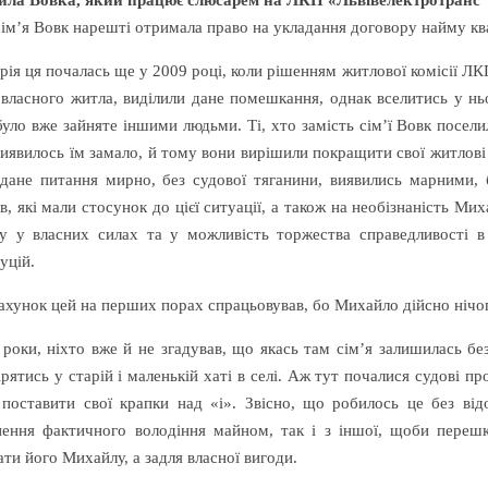
ла Вовка, який працює слюсарем на ЛКП «Львівелектротранс
сім’я Вовк нарешті отримала право на укладання договору найму ква
рія ця почалась ще у 2009 році, коли рішенням житлової комісії ЛК
 власного житла, виділили дане помешкання, однак вселитись у н
було вже зайняте іншими людьми. Ті, хто замість сім’ї Вовк посели
виявилось їм замало, й тому вони вирішили покращити свої житлові 
дане питання мирно, без судової тяганини, виявились марними, б
в, які мали стосунок до цієї ситуації, а також на необізнаність М
ру у власних силах та у можливість торжества справедливості 
уцій.
рахунок цей на перших порах спрацьовував, бо Михайло дійсно нічог
роки, ніхто вже й не згадував, що якась там сім’я залишилась бе
рятись у старій і маленькій хаті в селі. Аж тут почалися судові пр
поставити свої крапки над «і». Звісно, що робилось це без відо
нення фактичного володіння майном, так і з іншої, щоби перешк
ти його Михайлу, а задля власної вигоди.