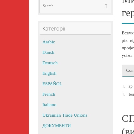
Search
Search
for:
ге
Категорії
Всеук
рік в
Arabic
профс
Dansk
усіма
Deutsch
Con
English
ESPAÑOL
zp
French
Бо
Italiano
СП
Ukrainian Trade Unions
ДОКУМЕНТИ
(в