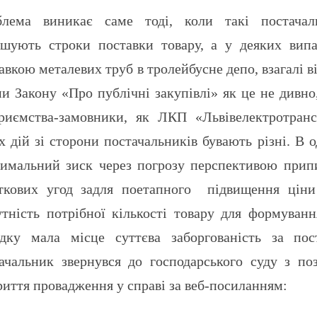
блема виникає саме тоді, коли такі постачал
шують строки поставки товару, а у деяких вип
авкою металевих труб в тролейбусне депо, взагалі в
и Закону «Про публічні закупівлі» як це не дивно
риємства-замовники, як ЛКП «Львівелектротран
х дій зі сторони постачальників бувають різні. В
имальний зиск через погрозу перспективою прип
ткових угод задля поетапного підвищення ціни
утність потрібної кількості товару для формуван
дку мала місце суттєва заборгованість за пос
ачальник звернувся до господарського суду з по
риття провадження у справі за веб-посиланням: