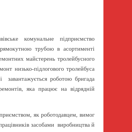
вське комунальне підприємство
прямокутною трубою в асортименті
ремонтних майстерень тролейбусного
монт низько-підлогового тролейбуса
рі завантажується роботою бригада
ремонтів, яка працює на відрядній
приємством, як роботодавцем, вимог
я працівників засобами виробництва й