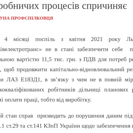
робничих процесів спричиняє
БУНА ПРОФСПІЛКОВЦЯ
 4 місяці поспіль з квітня 2021 року Льві
івелектротранс» не в стані забезпечити себе 
льною вартістю 11,5 тис. грн. з ПДВ для потреб 
, щоб продовжити капітально-відновлювальний ре
и ЛАЗ Е183Д1, в зв’язку з чим не в повній мі
кокваліфікованих робітників дільниці планових 
і оплати праці, тобто від виробітку.
й стан справ призводить до порушення даним під
ч.1 ст.29 та ст.141 КЗпП України щодо забезпеченн