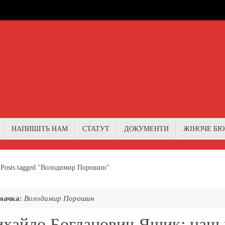
НАПИШІТЬ НАМ
СТАТУТ
ДОКУМЕНТИ
ЖІНОЧЕ БЮ
me
Posts tagged "Володимир Порошин"
начка:
Володимир Порошин
хайло Богданович Ящик: наш 