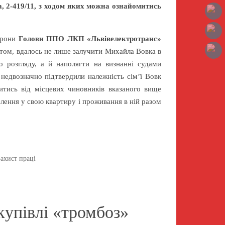
а, 2-419/11, з ходом яких можна ознайомитись
торони
Голови ППО ЛКП «Львівелектротранс»
катом, вдалось не лише залучити Михайла Вовка в
го розгляду, а й наполягти на визнанні судами
й недвозначно підтвердили належність сім’ї Вовк
итись від місцевих чиновників вказаного вище
лення у свою квартиру і проживання в ній разом
ахист праці
купівлі «тромбоз»