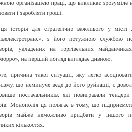
жною організацією праці, що викликає зрозуміле не
ювати і заробляти гроші.
ця історія для стратегічно важливого у місті
вівелектротранс», з його потужною службою п
оворів, укладених на торгівельних майданчика
зорро», на перший погляд виглядає дивною.
е, причина такої ситуації, яку легко асоціюват
нізму, що неминуче веде до його руйнації, є дово
овище постачальників, які повигравали тендер
рів. Монополія ця полягає в тому, що підприємст
оворів майже неможливо придбати у іншого по
ликих кількостях.