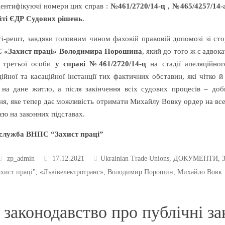
дентифікуючі номери цих справ :
№461/2720/14-ц , №465/4257/14-
йті ЄДР Судових рішень
.
і-решт, завдяки головним чином фаховій правовій допомозі зі с
 «Захист праці» Володимира Порошина
, який до того ж є адво
і третьої особи
у справі №461/2720/14-ц
на стадії апеляційно
ційної та касаційної інстанції тих фактичних обставин, які чітко 
 на дане житло, а після закінчення всіх судових процесів – доб
ня, яке тепер дає можливість отримати Михайлу Вовку ордер на все
’єю на законних підставах.
служба ВНПС “Захист праці”
zp_admin
17.12.2021
Ukrainian Trade Unions
,
ДОКУМЕНТИ
,
З
ахист праці"
,
«Львівелектротранс»
,
Володимир Порошин
,
Михайло Вовк
 законодавство про публічні за