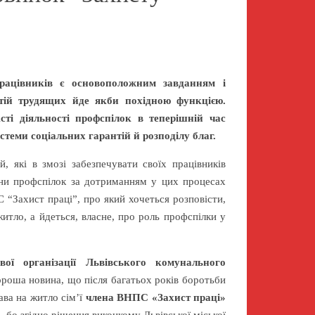
ацівників є основоположним завданням і
нтій трудящих йде якби похідною функцією.
ті діяльності профспілок в теперішній час
теми соціальних гарантій й розподілу благ.
й, які в змозі забезпечувати своїх працівників
рни профспілок за дотриманням у цих процесах
 “Захист праці”, про який хочеться розповісти,
итло, а йдеться, власне, про роль профспілки у
вої організації Львівського комунального
роша новина, що після багатьох років боротьби
ава на житло сім’ї
члена ВНПС «Захист праці»