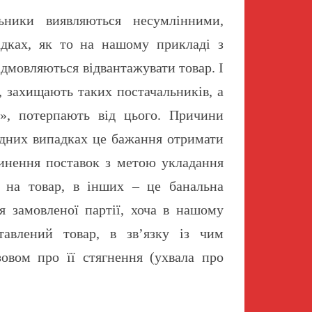
ьники виявляються несумлінними,
адках, як то на нашому прикладі з
ідмовляються відвантажувати товар. І
, захищають таких постачальників, а
с», потерпають від цього. Причини
 одних випадках це бажання отримати
инення поставок з метою укладання
 на товар, в інших – це банальна
ня замовленої партії, хоча в нашому
тавлений товар, в зв’язку із чим
зовом про її стягнення (ухвала про