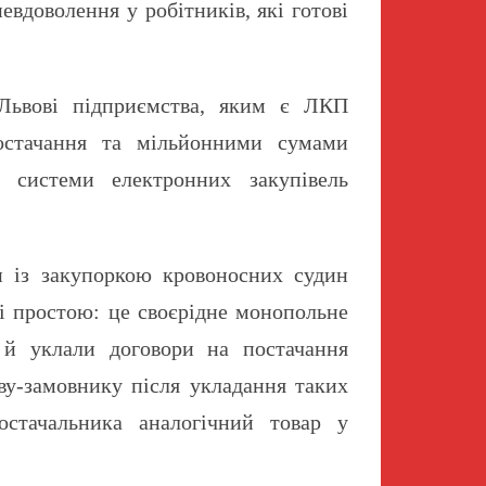
вдоволення у робітників, які готові
 Львові підприємства, яким є ЛКП
остачання та мільйонними сумами
х системи електронних закупівель
и із закупоркою кровоносних судин
лі простою: це своєрідне монопольне
и й уклали договори на постачання
ву-замовнику після укладання таких
стачальника аналогічний товар у