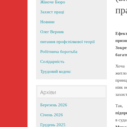
Жіноче Бюро
пр
Захист праці
Новини
Олег Верник
Ефек
призн
питання профспілкової теорії
Зокре
Робітнича боротьба
багат
Солідарність
Хоча 
Трудовий кодекс
житло
принц
ніяк 
Архіви
захист
Березень 2026
Так,
підпр
Січень 2026
в суд
Грудень 2025