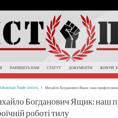
18
НАПИШІТЬ НАМ
СТАТУТ
ДОКУМЕНТИ
ЖІНОЧЕ 
me
Ukrainian Trade Unions
Михайло Богданович Ящик: наш профспілковец
хайло Богданович Ящик: наш п
роїчній роботі тилу