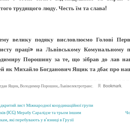
того трудящого люду. Честь їм та слава!
ему велику подяку висловлюємо Голові Перви
хисту праці» на Львівському Комунальному п
одимиру Порошину за те, що зібрав до лав на
й як Михайло Богданович Ящик та дбає про на
гдан Ящик
,
Володимир Порошин
,
Львівелектротранс
.
Bookmark
.
дкритий лист Міжнародної координаційної групи
иків (ICG) Мерабу Саралідзе та трьом іншим
Чо
кам, які перебувають у в’язниці в Грузії