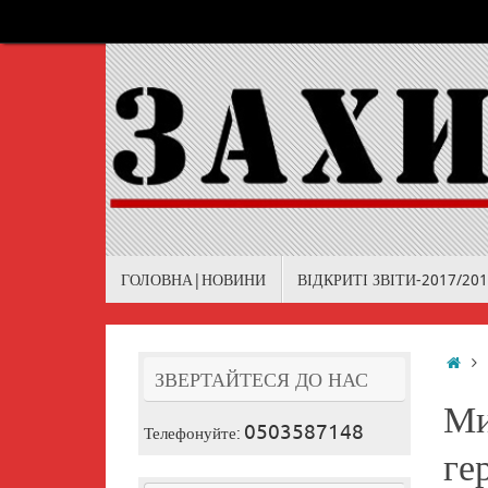
Skip
to
content
Skip
ГОЛОВНА|НОВИНИ
ВІДКРИТІ ЗВІТИ-2017/20
to
content
Ho
ЗВЕРТАЙТЕСЯ ДО НАС
Ми
0503587148
Телефонуйте:
ге