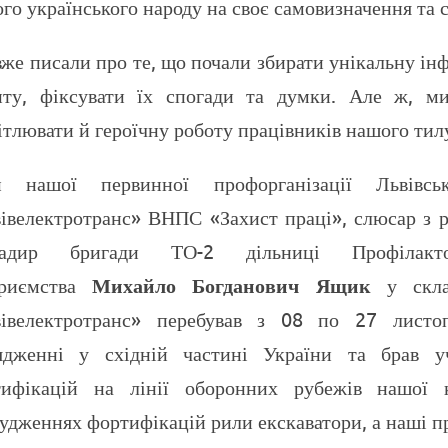
го українського народу на своє самовизначення та 
же писали про те, що почали збирати унікальну ін
ту, фіксувати їх спогади та думки. Але ж, ми
ітлювати й героїчну роботу працівників нашого тил
н нашої первинної профорганізації Львівсь
івелектротранс» ВНПС «Захист праці», слюсар з р
гадир бригади ТО-2 дільниці Профілак
приємства
Михайло Богданович Ящик
у скла
вівелектротранс» перебував з 08 по 27 листо
рядженні у східній частині України та брав 
тифікацій на лінії оборонних рубежів нашої к
удженнях фортифікацій рили екскаватори, а наші п