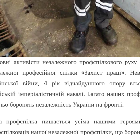
вні активісти незалежного профспілкового руху У
лежної професійної спілки «Захист праці». Невд
їнської війни, 4 рік відчайдушного опору всь
йській імперіалістичній навалі. Багато наших проф
ьо боронять незалежність України на фронті.
а профспілка пишається усіма нашими героям
спілковців нашої незалежної профспілки, що борон