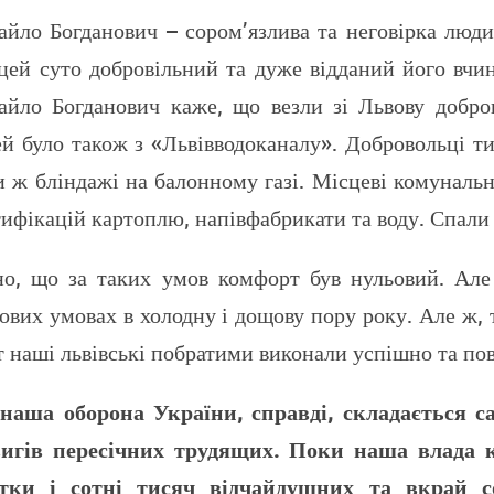
йло Богданович – сором’язлива та неговірка люди
цей суто добровільний та дуже відданий його вчи
йло Богданович каже, що везли зі Львову добров
й було також з «Львівводоканалу». Добровольці ти
 ж бліндажі на балонному газі. Місцеві комунальн
ифікацій картоплю, напівфабрикати та воду. Спали 
но, що за таких умов комфорт був нульовий. Але
ових умовах в холодну і дощову пору року. Але ж, 
т наші львівські побратими виконали успішно та по
наша оборона України, справді, складається с
вигів пересічних трудящих. Поки наша влада к
ятки і сотні тисяч відчайдушних та вкрай с