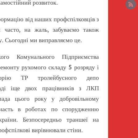
самостійний розвиток.
формацію від наших профспілковців з
 часто, на жаль, забуваємо також
у. Сьогодні ми виправляємо це.
кого Комунального Підприємства
емонту рухомого складу 5 розряду і
торію ТР тролейбусного депо
ді іще двох працівників з ЛКП
пада цього року у добровільному
участь в роботах по спорудженню
раїни. Безпосередньо траншеї на
рофспілкові вирівнювали стіни.