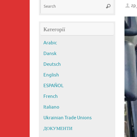
Search
zp
Search
for:
Категорії
Arabic
Dansk
Deutsch
English
ESPAÑOL
French
Italiano
Ukrainian Trade Unions
ДОКУМЕНТИ