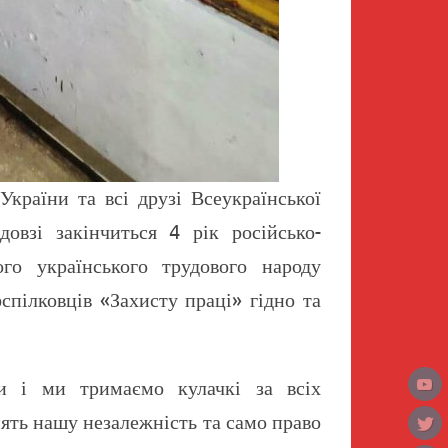
країни та всі друзі Всеукраїнської
овзі закінчиться 4 рік російсько-
ого українського трудового народу
спілковців «Захисту праці» гідно та
и і ми тримаємо кулачкі за всіх
ять нашу незалежність та само право