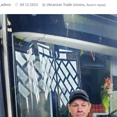
_admin
04.12.2025
Ukrainian Trade Unions
,
Захист праці