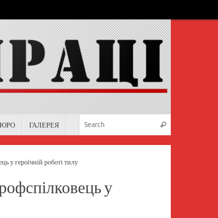
Search for:
БЮРО
ГАЛЕРЕЯ
Search
ь у героїчній роботі тилу
рофспілковець у