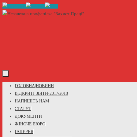
Skip
to
content
Skip
ГОЛОВНА|НОВИНИ
to
ВІДКРИТІ ЗВІТИ-2017/2018
content
НАПИШІТЬ НАМ
СТАТУТ
ДОКУМЕНТИ
ЖІНОЧЕ БЮРО
ГАЛЕРЕЯ