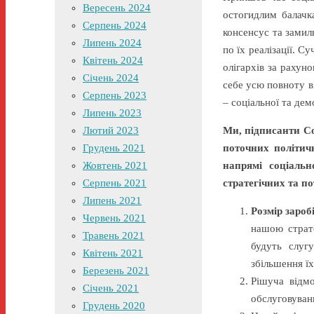
Вересень 2024
остогидлим балачк
Серпень 2024
консенсус та замил
Липень 2024
по їх реалізації. С
Квітень 2024
олігархів за рахун
Січень 2024
себе усю повноту в
Серпень 2023
– соціальної та де
Липень 2023
Лютий 2023
Ми, підписанти Со
Грудень 2021
поточних політич
Жовтень 2021
напрямі соціальн
Серпень 2021
стратегічних та п
Липень 2021
Розмір зароб
Червень 2021
нашою страте
Травень 2021
будуть слуг
Квітень 2021
збільшення їх
Березень 2021
Рішуча відмо
Січень 2021
обслуговуван
Грудень 2020