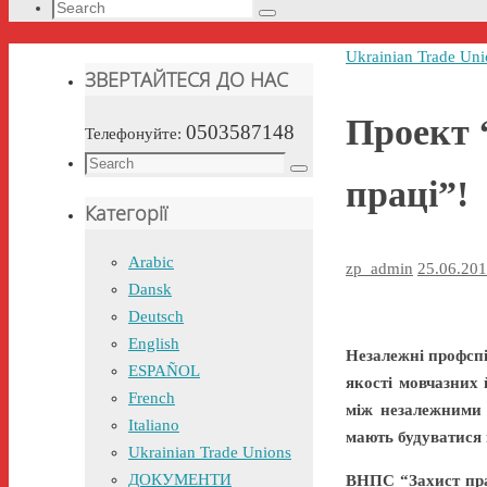
Search
Search
for:
Home
Ukrainian Trade Uni
ЗВЕРТАЙТЕСЯ ДО НАС
Проект 
0503587148
Телефонуйте:
Search
Search
праці”!
for:
Категорії
Arabic
zp_admin
25.06.20
Dansk
Deutsch
English
Незалежні профспі
ESPAÑOL
якості мовчазних 
French
між незалежними 
Italiano
мають будуватися 
Ukrainian Trade Unions
ДОКУМЕНТИ
ВНПС “Захист пра