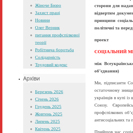
Жіноче Бюро
сторони для нада
Захист праці
відвертим докуме
Новини
принципи соціаль
Олег Верник
політичні та перед
питання профспілкової
проект
теорії
Робітнича боротьба
СОЦІАЛЬНИЙ 
Солідарність
між Всеукраїнськ
Трудовий кодекс
об’єднання)
Архіви
Ми, підписанти Со
остаточному знищен
Березень 2026
українців в купі і
Січень 2026
Союзу. Європейсь
Грудень 2025
профспілкових об’є
Жовтень 2025
антисоціальних та 
Липень 2025
Квітень 2025
Прийшов час соціа