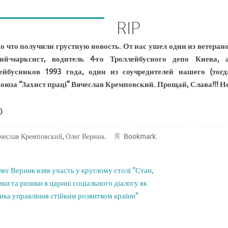
RIP
о что получили грустную новость. От нас ушел один из ветера
чий-марксист, водитель 4-го Троллейбусного депо Киева, 
ейбусников 1993 года, один из соучредителей нашего (тог
оюза “Захист праці” Вячеслав Кремповский. Прощай, Слава!!! Н
P
чеслав Кремповский
,
Олег Верник
.
Bookmark
.
ег Верник взяв участь у круглому столі “Стан,
ки та ризики в царині соціального діалогу як
ика управління стійким розвитком країни”