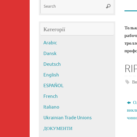
Search
Search
for:
Тольк
Категорії
рабо
Arabic
тролл
профс
Dansk
RI
Deutsch
English
Вя
ESPAÑOL
French
Ол
Italiano
викли
чинн
Ukrainian Trade Unions
ДОКУМЕНТИ