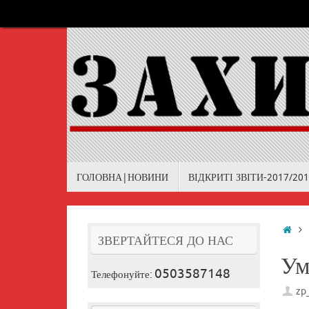
Skip
to
content
Skip
ГОЛОВНА|НОВИНИ
ВІДКРИТІ ЗВІТИ-2017/20
to
content
Ho
ЗВЕРТАЙТЕСЯ ДО НАС
Ум
0503587148
Телефонуйте:
zp