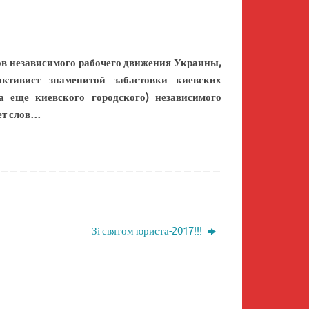
нов независимого рабочего движения Украины,
активист знаменитой забастовки киевских
да еще киевского городского) независимого
ет слов…
Зі святом юриста-2017!!!