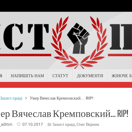
18
НАПИШІТЬ НАМ
СТАТУТ
ДОКУМЕНТИ
ЖІНОЧЕ 
me
Захист праці
Умер Вячеслав Кремповский… RIP!
ер Вячеслав Кремповский… RIP!
_admin
07.10.2017
Захист праці
,
Олег Верник