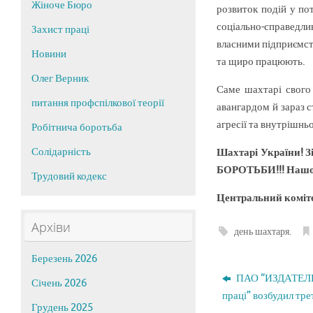
Жіноче Бюро
розвиток подій у по
соціально-справедли
Захист праці
власними підприємст
Новини
та щиро працюють.
Олег Верник
Саме шахтарі свого
питання профспілкової теорії
авангардом й зараз с
агресії та внутрішн
Робітнича боротьба
Солідарність
Шахтарі України! З
БОРОТЬБИ!!! Нашо
Трудовий кодекс
Центральний коміт
Архіви
день шахтаря
.
Березень 2026
ПАО “ИЗДАТЕЛЬ
Січень 2026
праці” возбудил тре
Грудень 2025