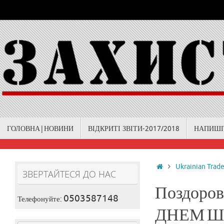
Skip
to
content
Skip
ГОЛОВНА|НОВИНИ
ВІДКРИТІ ЗВІТИ-2017/2018
НАПИШІ
to
content
Home
Ukrainian Trad
ЗВЕРТАЙТЕСЯ ДО НАС
Поздоровл
0503587148
Телефонуйте:
ДНЕМ ША