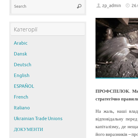
Search
zp_admin
26
Search
for:
Категорії
Arabic
Dansk
Deutsch
English
ESPAÑOL
ПРОФСПІЛОК. Ми аб
French
стратегічно правил
Italiano
На жаль, наші вла
Ukrainian Trade Unions
відповідальну пере
капіталізму, де нещ
ДОКУМЕНТИ
його виразників – пр