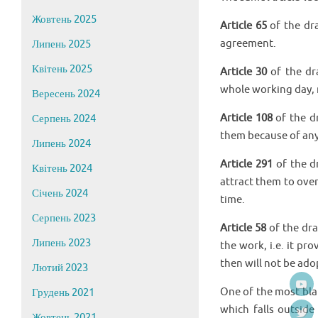
Жовтень 2025
Article 65
of the dra
agreement.
Липень 2025
Квітень 2025
Article 30
of the dr
whole working day, r
Вересень 2024
Article 108
of the dr
Серпень 2024
them because of any
Липень 2024
Article 291
of the d
Квітень 2024
attract them to ove
Січень 2024
time.
Серпень 2023
Article 58
of the dra
Липень 2023
the work, i.e. it p
then will not be ado
Лютий 2023
One of the most bla
Грудень 2021
which falls outside
Жовтень 2021