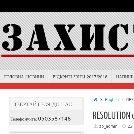
Skip
to
content
Skip
ГОЛОВНА|НОВИНИ
ВІДКРИТІ ЗВІТИ-2017/2018
НАПИШІ
to
content
Home
English
RESO
ЗВЕРТАЙТЕСЯ ДО НАС
RESOLUTION of
0503587148
Телефонуйте:
zp_admin
22