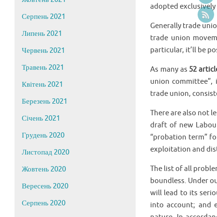
adopted exclusively
Серпень 2021
Generally trade unio
Липень 2021
trade union movemen
particular, it’ll be
Червень 2021
Травень 2021
As many as
52 articl
union committee”, i
Квітень 2021
trade union, consist
Березень 2021
There are also not l
Січень 2021
draft of new Labour 
Грудень 2020
“probation term” for
exploitation and dis
Листопад 2020
The list of all prob
Жовтень 2020
boundless. Under ou
Вересень 2020
will lead to its se
Серпень 2020
into account; and 