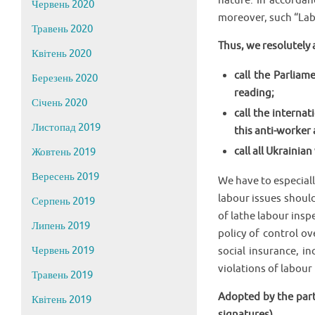
nature. In accordan
Червень 2020
moreover, such “Lab
Травень 2020
Thus, we resolutely
Квітень 2020
call the Parlia
Березень 2020
reading;
Січень 2020
call the internat
Листопад 2019
this anti-worker
call all Ukraini
Жовтень 2019
Вересень 2019
We have to especiall
labour issues should
Серпень 2019
of lathe labour insp
Липень 2019
policy of control ov
Червень 2019
social insurance, i
violations of labour
Травень 2019
Adopted by the part
Квітень 2019
signatures)