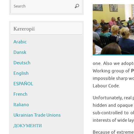
Search
Search
for:
Категорії
Arabic
Dansk
Deutsch
one. Also we adopt
Working group of
P
English
impossible sharp wo
ESPAÑOL
Labour Code.
French
Unfortunately, real
Italiano
hidden and opaque f
sub-controlled to ol
Ukrainian Trade Unions
interests of wide la
ДОКУМЕНТИ
Because of extreme 