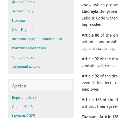
Жіноче Бюро
know, which propos
Захист праці
Liudmyla Denysova
Labour Code weren’
Новини
impressive:
Олег Верник
Article
86
of the dra
питання профспілкової теорії
without any possibi
Робітнича боротьба
варіантів їх захисту.
Солідарність
Article 92
of the dra
confidence”, even if
Трудовий кодекс
Article 92
of the dra
even if this deed to
Архіви
employer.
Березень 2026
Article 158
of the d
without their agree
Січень 2026
Грудень 2025
The same
Article 15