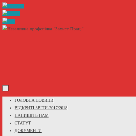
Skip
to
content
Skip
ГОЛОВНА|НОВИНИ
to
ВІДКРИТІ ЗВІТИ-2017/2018
content
НАПИШІТЬ НАМ
СТАТУТ
ДОКУМЕНТИ