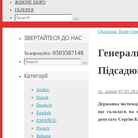
ЖІНОЧЕ БЮРО
ГАЛЕРЕЯ
Search
Search
for:
Home
Ukrainian Trade Uni
ЗВЕРТАЙТЕСЯ ДО НАС
Генерал
0503587148
Телефонуйте:
Search
Search
Підсадю
for:
Категорії
Arabic
zp_admin
07.05.20
Dansk
Державна інспекці
Deutsch
що склалася на п
English
депутату Сергію К
ESPAÑOL
French
Italiano