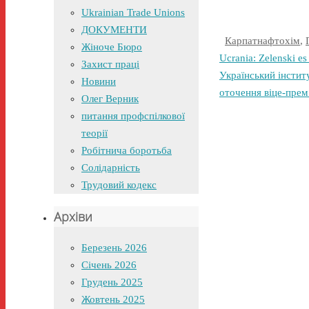
Ukrainian Trade Unions
ДОКУМЕНТИ
Карпатнафтохім
,
Жіноче Бюро
Ucrania: Zelenski es
Захист праці
Український інстит
Новини
оточення віце-прем
Олег Верник
питання профспілкової
теорії
Робітнича боротьба
Солідарність
Трудовий кодекс
Архіви
Березень 2026
Січень 2026
Грудень 2025
Жовтень 2025