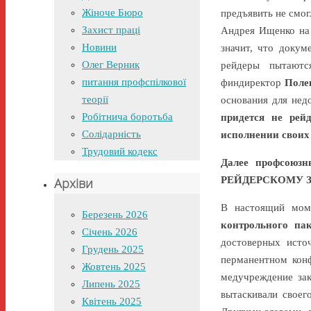
Жіноче Бюро
предъявить не смог
Захист праці
Андрея Ищенко на 
Новини
значит, что доку
Олег Верник
рейдеры пытаютс
питання профспілкової
финдиректор
Поле
теорії
основания для нед
Робітнича боротьба
придется не рей
Солідарність
исполнении своих 
Трудовий кодекс
Далее профсоюз
РЕЙДЕРСКОМУ З
Архіви
В настоящий мом
Березень 2026
контрольного па
Січень 2026
достоверных исто
Грудень 2025
перманентном конф
Жовтень 2025
медучреждение зак
Липень 2025
вытаскивали своег
Квітень 2025