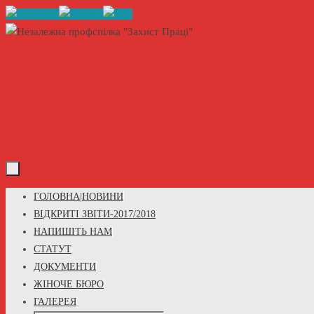
Skip
to
content
Skip
ГОЛОВНА|НОВИНИ
to
ВІДКРИТІ ЗВІТИ-2017/2018
content
НАПИШІТЬ НАМ
СТАТУТ
ДОКУМЕНТИ
ЖІНОЧЕ БЮРО
ГАЛЕРЕЯ