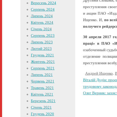
Другими словами, е
Вересень 2024
преступления свое
Серпень 2024
и акции ПАО «Изда
Липень 2024
Ищенко. И,
по все
Квітень 2024
ползучего рейдерс
Січень 2024
Серпень 2023
30 апреля 2017 го
Липень 2023
праці» в ПАО «И
Лютий 2023
озабоченный судьб
Грудень 2021
отделение полици
Жовтень 2021
преступления возбу
Серпень 2021
Андрей Ищенко
.
Липень 2021
Віталій Дудін: про
Червень 2021
трудовому законод
Травень 2021
Олег Верник: захис
Квітень 2021
Березень 2021
Січень 2021
Грудень 2020