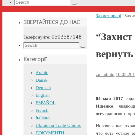
Search
Search
for:
Home
Захист праці
“Захи
ЗВЕРТАЙТЕСЯ ДО НАС
“Захист
0503587148
Телефонуйте:
Search
Search
вернуть
for:
Категорії
Arabic
zp_admin
10.05.20
Dansk
Deutsch
English
04 мая 2017 года
ESPAÑOL
Ищенко
, являющ
French
всеукраинского про
Italiano
Ukrainian Trade Unions
Новоявленная охр
ДОКУМЕНТИ
что есть устное р