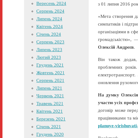
Вересень 2024
з 01 липня 2016 рок
Серпень 2024
«Мета створення да
Липень 2024
симпатиків і підтр
Квітень 2024
організаціями в сф
Січень 2024
громадськістю», 
Серпень 2023
Олексій Андрєєв
.
Липень 2023
Лютий 2023
Він також додав,
Грудень 2021
проблемних років.
Жовтень 2021
електротранспорт. 
Серпень 2021
оновлення рухомого 
Липень 2021
На думку Олексія 
Червень 2021
участю усіх профсп
Травень 2021
договір може перед
Квітень 2021
працівни
Березень 2021
planuye-virishuvati
Січень 2021
Грудень 2020