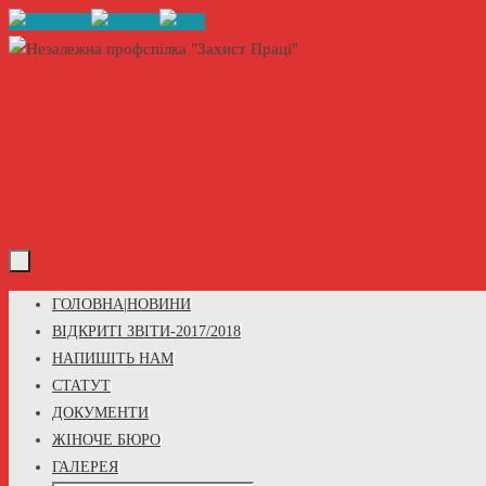
Skip
to
content
Skip
ГОЛОВНА|НОВИНИ
to
ВІДКРИТІ ЗВІТИ-2017/2018
content
НАПИШІТЬ НАМ
СТАТУТ
ДОКУМЕНТИ
ЖІНОЧЕ БЮРО
ГАЛЕРЕЯ