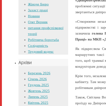
«Дніпропетровськ
Жіноче Бюро
проблемні ситуації
Захист праці
звертаються дніпро
Новини
«Створюючи незал
Олег Верник
підприємстві і за
питання профспілкової
зазначила
голова 
теорії
Праці» на МКП «Д
Робітнича боротьба
Солідарність
Як підкреслила Св
Трудовий кодекс
маршрутних таксі 
того, щоб трамваї 
Архіви
кондукторам довод
Березень 2026
Крім того, незалеж
Січень 2026
кабінету. Там можу
Грудень 2025
робітникам дніпроп
Жовтень 2025
Липень 2025
Також, Світлана Во
Квітень 2025
проїзду на Дніпроп