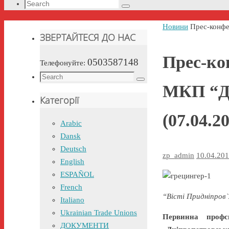
Search
Search
for:
Home
Новини
Прес-конфе
ЗВЕРТАЙТЕСЯ ДО НАС
Прес-ко
0503587148
Телефонуйте:
Search
Search
МКП “Дн
for:
Категорії
(07.04.2
Arabic
Dansk
Deutsch
zp_admin
10.04.20
English
ESPAÑOL
French
“Вісті Придніпров`
Italiano
Ukrainian Trade Unions
Первинна профс
ДОКУМЕНТИ