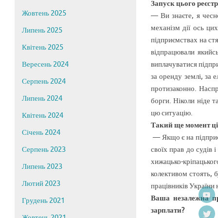
Запуск цього реєстр
Жовтень 2025
— Ви знаєте, я чесн
механізм дії ось ци
Липень 2025
підприємствах на ст
Квітень 2025
відпрацювали якийс
виплачуватися підпри
Вересень 2024
за оренду землі, за 
Серпень 2024
протизаконно. Наспр
Липень 2024
борги. Ніколи ніде 
цю ситуацію.
Квітень 2024
Такий ще момент цік
Січень 2024
— Якщо є на підприє
своїх прав до судів 
Серпень 2023
хижацько-кріпацьког
Липень 2023
колективом стоять, б
Лютий 2023
працівників України 
Ваша незалежна пр
Грудень 2021
зарплати?
Жовтень 2021