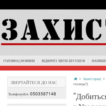
Skip
to
content
Skip
ГОЛОВНА|НОВИНИ
ВІДКРИТІ ЗВІТИ-2017/2018
НАПИШІ
to
content
Home
Захист праці
ЗВЕРТАЙТЕСЯ ДО НАС
столицы”)
0503587148
Телефонуйте:
“Добиться