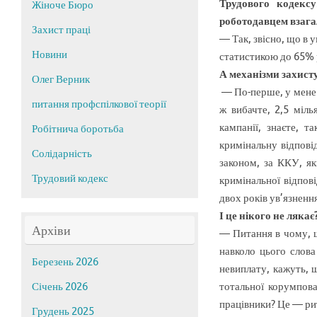
Трудового кодексу
Жіноче Бюро
роботодавцем взага
Захист праці
— Так, звісно, що в 
Новини
статистикою до 65% р
А механізми захисту
Олег Верник
— По-перше, у мене д
питання профспілкової теорії
ж вибачте, 2,5 міль
кампанії, знаєте, 
Робітнича боротьба
кримінальну відповід
Солідарність
законом, за ККУ, як
Трудовий кодекс
кримінальної відпов
двох років ув’язненн
І це нікого не лякає
Архіви
— Питання в чому, що
навколо цього слова
Березень 2026
невиплату, кажуть, щ
тотальної корумпова
Січень 2026
працівники? Це — ри
Грудень 2025