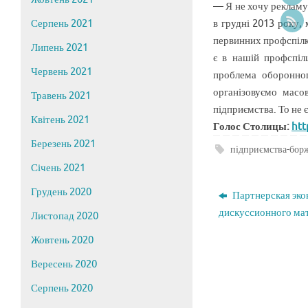
— Я не хочу рекламув
в грудні 2013 року,
Серпень 2021
первинних профспілко
Липень 2021
є в нашій профспіл
Червень 2021
проблема оборонног
організовуємо масов
Травень 2021
підприємства. То не є
Квітень 2021
Голос Столицы:
htt
Березень 2021
підприємства-бор
Січень 2021
Грудень 2020
Партнерская эко
дискуссионного мат
Листопад 2020
Жовтень 2020
Вересень 2020
Серпень 2020