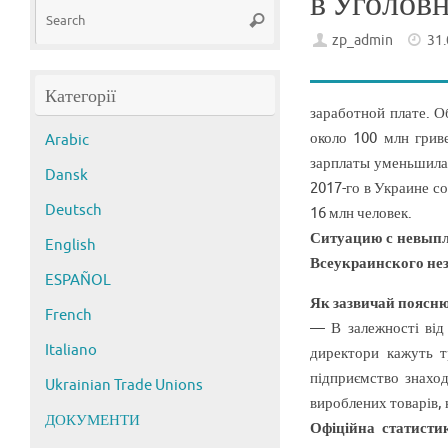
в Уголовн
Search
Search
for:
zp_admin
31
Категорії
заработной плате. О
около 100 млн грив
Arabic
зарплаты уменьшилас
Dansk
2017-го в Украине с
Deutsch
16 млн человек.
Ситуацию с невыпл
English
Всеукраинского не
ESPAÑOL
Як зазвичай поясню
French
— В залежності від 
Italiano
директори кажуть т
підприємство знаход
Ukrainian Trade Unions
вироблених товарів, 
ДОКУМЕНТИ
Офіційна статисти