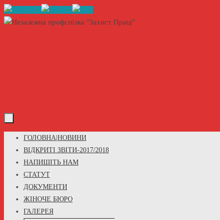
Skip
to
content
Skip
ГОЛОВНА|НОВИНИ
to
ВІДКРИТІ ЗВІТИ-2017/2018
content
НАПИШІТЬ НАМ
СТАТУТ
ДОКУМЕНТИ
ЖІНОЧЕ БЮРО
ГАЛЕРЕЯ