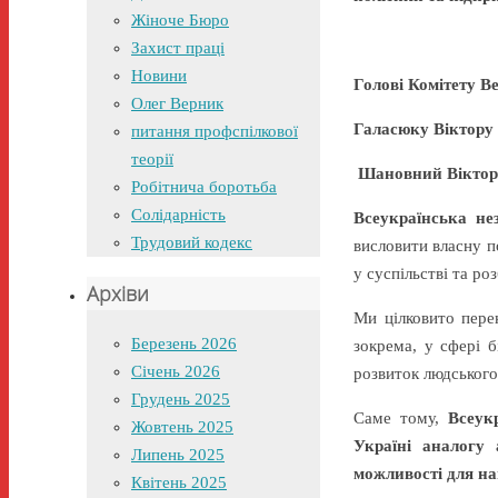
Жіноче Бюро
Захист праці
Новини
Голові Комітету В
Олег Верник
Галасюку Віктору
питання профспілкової
теорії
Шановний Віктор
Робітнича боротьба
Солідарність
Всеукраїнська не
Трудовий кодекс
висловити власну п
у суспільстві та ро
Архіви
Ми цілковито пере
Березень 2026
зокрема, у сфері 
Січень 2026
розвиток людського
Грудень 2025
Саме тому,
Всеук
Жовтень 2025
Україні аналогу
Липень 2025
можливості для на
Квітень 2025