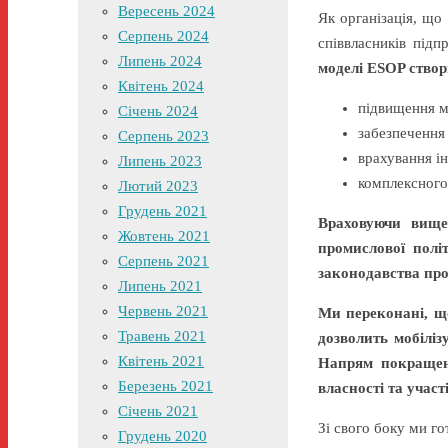
Вересень 2024
Як організація, що
Серпень 2024
співвласників під
Липень 2024
моделі
ESOP
створ
Квітень 2024
підвищення ма
Січень 2024
забезпечення 
Серпень 2023
врахування і
Липень 2023
комплексного 
Лютий 2023
Грудень 2021
Враховуючи вище
Жовтень 2021
промислової полі
Серпень 2021
законодавства пр
Липень 2021
Червень 2021
Ми переконані, щ
Травень 2021
дозволить мобіліз
Квітень 2021
Напрям покращен
Березень 2021
власності та участ
Січень 2021
Зі свого боку ми го
Грудень 2020