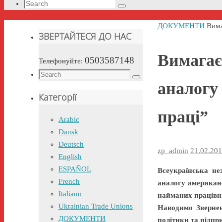
Search
Search
for:
Home
ДОКУМЕНТИ
Вима
ЗВЕРТАЙТЕСЯ ДО НАС
Вимагає
0503587148
Телефонуйте:
Search
Search
аналогу
for:
Категорії
праці”
Arabic
Dansk
Deutsch
zp_admin
21.02.20
English
ESPAÑOL
Всеукраїнська не
French
аналогу американс
Italiano
найманих працівн
Ukrainian Trade Unions
Наводимо Звернен
ДОКУМЕНТИ
політики та підпр