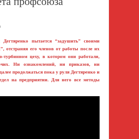
ета профсоюза
а
й Дегтяренко пытается “задушить” своими
 отстраняя его членов от работы после их
о-турбинном цеху, в котором они работали,
очих. Ни ознакомлений, ни приказов, ни
 далее продолжаться пока у руля Дегтяренко и
едел на предприятии. Для него все методы