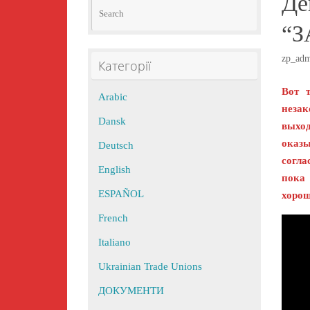
Де
Search
Search
for:
“З
zp_ad
Категорії
Вот 
Arabic
незак
Dansk
выход
оказ
Deutsch
согла
English
пока 
ESPAÑOL
хоро
French
Italiano
Ukrainian Trade Unions
ДОКУМЕНТИ