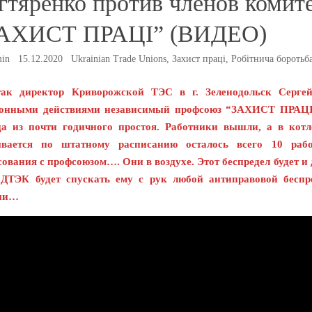
гтяренко против членов комит
АХИСТ ПРАЦІ” (ВИДЕО)
min
15.12.2020
Ukrainian Trade Unions
,
Захист праці
,
Робітнича боротьб
так директор Криворожской ТЭС в г. Зеленодольск Серге
онными действиями независимый профсоюз “ЗАХИСТ ПРАЦІ”,
а из почти годичного простоя. Работники вышли, а в котл
ывается по штатному расписанию осталось всего 10 раб
сования с профсоюзом…. Они в воздухе. Этот беспредел будет и
ДТЭК будет спускать ему с рук любой антиправовой беспр
ши…