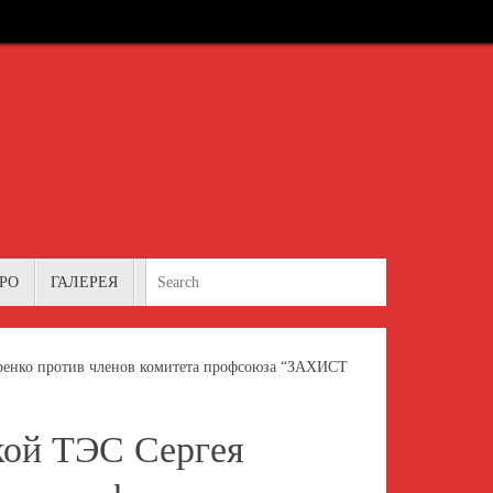
Search for:
РО
ГАЛЕРЕЯ
Search
яренко против членов комитета профсоюза “ЗАХИСТ
кой ТЭС Сергея