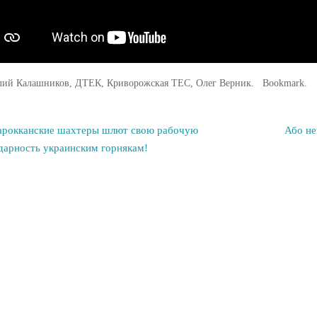
лий Калашников
,
ДТЕК
,
Криворожская ТЕС
,
Олег Верник
.
Bookmark
.
рокканские шахтеры шлют свою рабочую
Або не
дарность украинским горнякам!