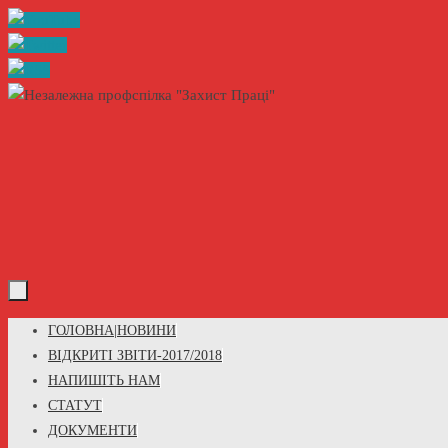
Skip
to
content
Skip
ГОЛОВНА|НОВИНИ
to
ВІДКРИТІ ЗВІТИ-2017/2018
content
НАПИШІТЬ НАМ
СТАТУТ
ДОКУМЕНТИ