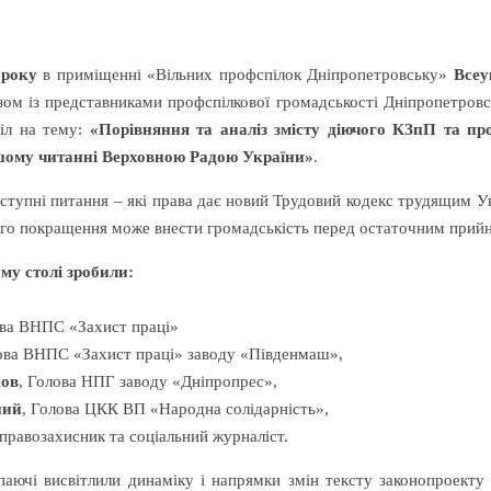
6 року
в приміщенні «Вільних профспілок Дніпропетровську»
Всеу
зом із представниками профспілкової громадськості Дніпропетров
тіл на тему:
«Порівняння та аналіз змісту діючого КЗпП та пр
шому читанні Верховною Радою України»
.
тупні питання – які права дає новий Трудовий кодекс трудящим Ук
ого покращення може внести громадськість перед остаточним при
му столі зробили:
ова ВНПС «Захист праці»
лова ВНПС «Захист праці» заводу «Південмаш»,
ков
, Голова НПГ заводу «Дніпропрес»,
ний
, Голова ЦКК ВП «Народна солідарність»,
 правозахисник та соціальний журналіст.
паючі висвітлили динаміку і напрямки змін тексту законопроекту