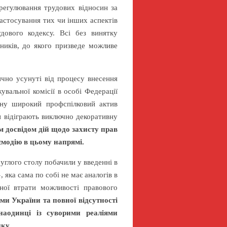
регулювання трудових відносин за
астосування тих чи інших аспектів
дового кодексу. Всі без винятку
ників, до якого призведе можливе
ично усунуті від процесу внесення
вальної комісії в особі Федерації
ану широкий профспілковий актив
и відіграють виключно декоративну
м досвідом дій щодо захисту прав
ємодію в цьому напрямі.
глого столу побачили у введенні в
», яка сама по собі не має аналогів в
ної втрати можливості правового
ми України та повної відсутності
наодинці із суворими реаліями
ку.