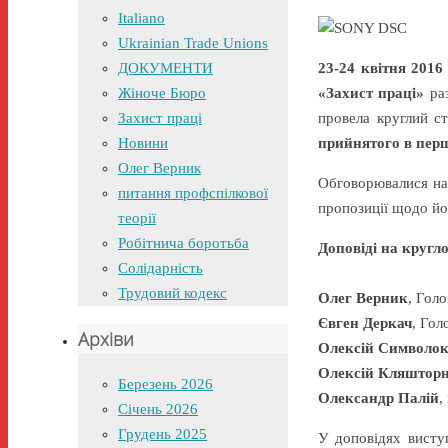
Italiano
Ukrainian Trade Unions
ДОКУМЕНТИ
23-24 квітня 201
Жіноче Бюро
«Захист праці»
ра
Захист праці
провела круглий с
Новини
прийнятого в пер
Олег Верник
Обговорювалися нас
питання профспілкової
пропозиції щодо й
теорії
Робітнича боротьба
Доповіді на кругло
Солідарність
Трудовий кодекс
Олег Верник
, Гол
Євген Деркач
, Го
Архіви
Олексій Символо
Олексій Кляштор
Березень 2026
Олександр Палій
,
Січень 2026
Грудень 2025
У доповідях висту