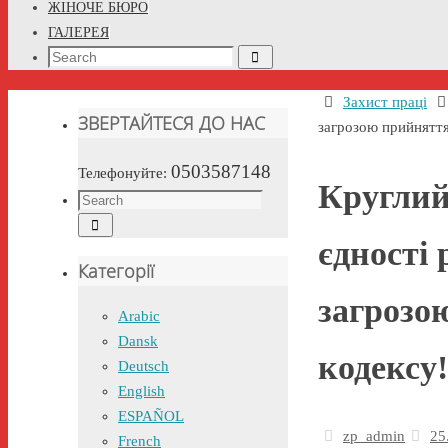
ЖІНОЧЕ БЮРО
ГАЛЕРЕЯ
Search
Search
for:
Home
Захист праці
ЗВЕРТАЙТЕСЯ ДО НАС
загрозою прийняття
0503587148
Телефонуйте:
Круглий
Search
Search
for:
єдності 
Категорії
загрозо
Arabic
Dansk
кодексу!
Deutsch
English
ESPAÑOL
zp_admin
25
French