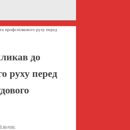
 та профспілкового руху перед
кликав до
го руху перед
дового
й кодекс