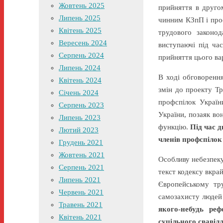
Жовтень 2025
прийняття в друго
Липень 2025
чинним КЗпП і про
Квітень 2025
трудового законод
Вересень 2024
виступаючі під ча
Серпень 2024
прийняття цього ва
Липень 2024
В ході обговоренн
Квітень 2024
змін до проекту Тр
Січень 2024
профспілок Україн
Серпень 2023
України, позаяк во
Липень 2023
функцію.
Під час 
Лютий 2023
членів профспілок
Грудень 2021
Жовтень 2021
Особливу небезпеку
Серпень 2021
текст кодексу вкра
Липень 2021
Європейському тру
Червень 2021
самозахисту людей
Травень 2021
якого-небудь реф
Квітень 2021
суцільного свавілл