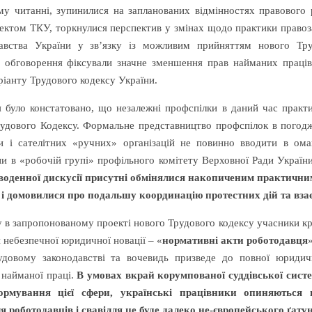
му читанні, зупинилися на запланованих відмінностях правового 
ектом ТКУ, торкнулися перспектив у змінах щодо практики правоз
авства України у зв’язку із можливим прийняттям нового Тру
с обговорення фіксували значне зменшення прав найманих праців
ріанту Трудового кодексу України.
я було констатовано, що незалежні профспілки в даний час практ
удового Кодексу. Формальне представництво профспілок в погоджу
и і сателітних «ручних» організацій не повинно вводити в ом
ни в «робочій групі» профільного комітету Верховної Ради Україн
дводенної дискусії присутні обмінялися накопиченим практични
 і домовилися про подальшу координацію протестних дій та вза
 в запропонованому проекті нового Трудового кодексу учасники кру
й небезпечної юридичної новації – «
нормативні акти роботодавця
довому законодавстві та вочевидь призведе до повної юридич
 найманої праці.
В умовах вкрай корумпованої суддівської систе
ормування цієї сфери, українські працівники опиняються 
я роботодавців і свавілля це буде далеко не-європейського ґатун