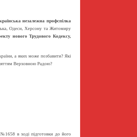
країнська незалежна профспілка
ська, Одеси, Херсону та Житомиру
оекту нового Трудового Кодексу,
раїни, а яких може позбавити? Які
йняттям Верховною Радою?
 №1658 в ході підготовки до його