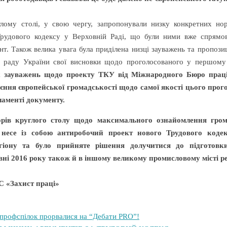
глому столі, у свою чергу, запропонували низку конкретних но
рудового кодексу у Верховній Раді, що були ними вже спрямов
нт. Також велика увага була приділена низці зауважень та пропоз
 раду України свої висновки щодо проголосованого у першому
их зауважень щодо проекту ТКУ від Міжнародного Бюро прац
єння європейської громадськості щодо самої якості цього прог
аменті документу.
орів круглого столу щодо максимального ознайомлення гром
 несе із собою антиробочий проект нового Трудового коде
гіону та було прийняте рішення долучитися до підготовки
вні 2016 року також й в іншому великому промисловому місті ре
 «Захист праці»
 профспілок прорвалися на “Дебати PRO”!