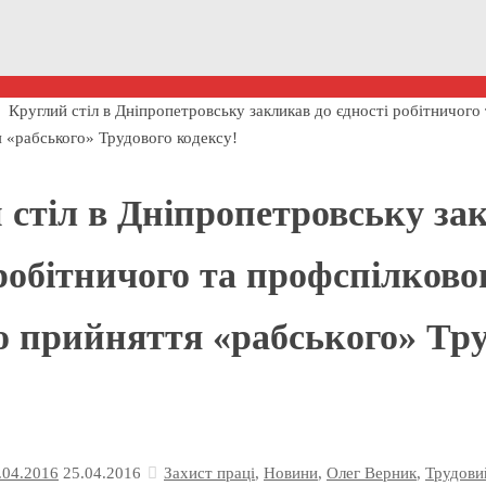
Круглий стіл в Дніпропетровську закликав до єдності робітничого
 «рабського» Трудового кодексу!
 стіл в Дніпропетровську за
робітничого та профспілково
ю прийняття «рабського» Тру
.04.2016
25.04.2016
Захист праці
,
Новини
,
Олег Верник
,
Трудови