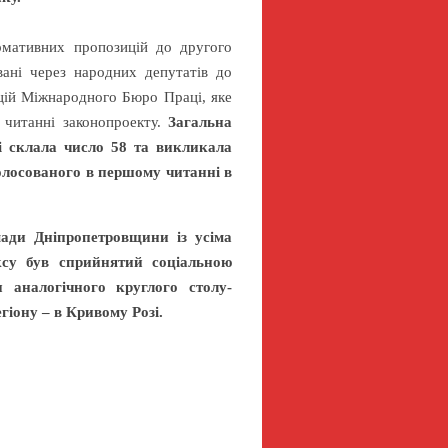
рмативних пропозицій до другого
ані через народних депутатів до
ицій Міжнародного Бюро Праці, яке
 читанні законопроекту.
Загальна
і склала число 58 та викликала
олосованого в першому читанні в
ади Дніпропетровщини із усіма
ксу був сприйнятий соціальною
 аналогічного круглого столу-
гіону – в Кривому Розі.