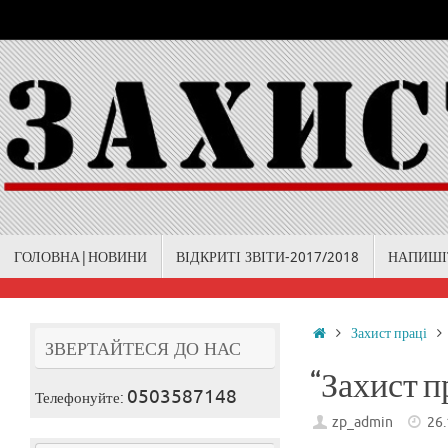
Skip
to
content
Skip
ГОЛОВНА|НОВИНИ
ВІДКРИТІ ЗВІТИ-2017/2018
НАПИШІ
to
content
Home
Захист праці
ЗВЕРТАЙТЕСЯ ДО НАС
“Захист п
0503587148
Телефонуйте:
zp_admin
26