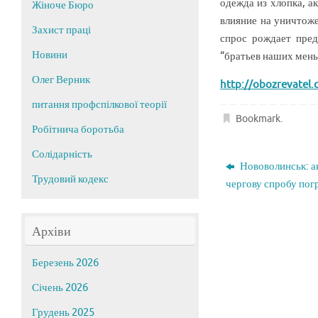
одежда из хлопка, а
Жіноче Бюро
влияние на уничтоже
Захист праці
спрос рождает пред
Новини
“братьев наших меньш
Олег Верник
http://obozrevatel
питання профспілкової теорії
Bookmark
.
Робітнича боротьба
Солідарність
Нововолинськ: ак
Трудовий кодекс
чергову спробу пог
Архіви
Березень 2026
Січень 2026
Грудень 2025