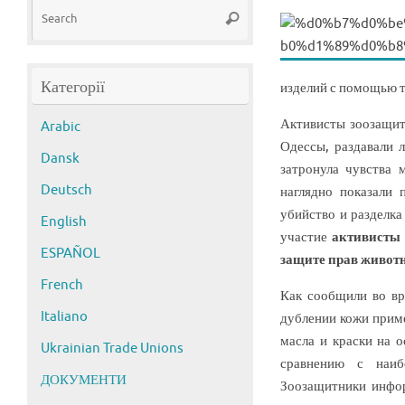
Search
Search
for:
Категорії
изделий с помощью 
Активисты зоозащит
Arabic
Одессы, раздавали 
Dansk
затронула чувства 
Deutsch
наглядно показали
убийство и разделка
English
участие
активисты 
ESPAÑOL
защите прав животн
French
Как сообщили во вр
Italiano
дублении кожи прим
масла и краски на 
Ukrainian Trade Unions
сравнению с наиб
ДОКУМЕНТИ
Зоозащитники инфор