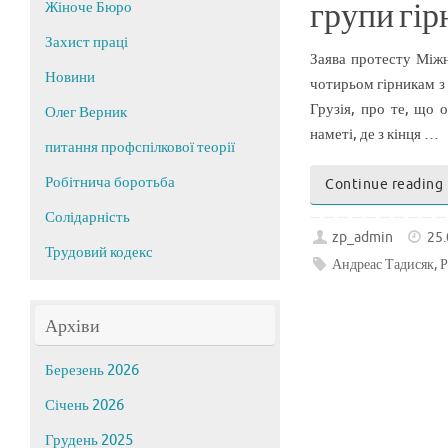
Жіноче Бюро
групи гір
Захист праці
Заява протесту Міжн
Новини
чотирьом гірникам з 
Грузія, про те, що 
Олег Верник
наметі, де з кінця …
питання профспілкової теорії
Робітнича боротьба
Continue reading
Солідарність
zp_admin
25
Трудовий кодекс
Андреас Тадисяк
,
Р
Архіви
Березень 2026
Січень 2026
Грудень 2025