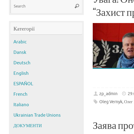
Search
Search
for:
“Захист п
Категорії
Arabic
Dansk
Deutsch
English
ESPAÑOL
zp_admin
29
French
Oleg Vernyk
,
Олег
Italiano
Ukrainian Trade Unions
Заява пр
ДОКУМЕНТИ