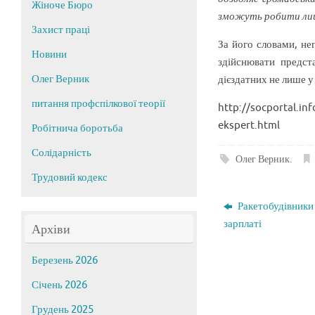
Жіноче Бюро
зможуть робити лиш
Захист праці
За його словами, не
Новини
здійснювати предст
Олег Верник
дієздатних не лише у
питання профспілкової теорії
http://socportal.in
ekspert.html
Робітнича боротьба
Солідарність
Олег Верник
.
Трудовий кодекс
Ракетобудівники
зарплаті
Архіви
Березень 2026
Січень 2026
Грудень 2025