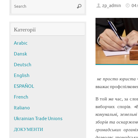
Search
zp_admin
04
Search
for:
Категорії
Arabic
Dansk
Deutsch
English
не просто юриста ч
ESPAÑOL
вважає профспілкове
French
В той же час, за сл
виборчих спорів.
«В
Italiano
комунальні, земель
Ukrainian Trade Unions
зборів та оскарженн
ДОКУМЕНТИ
громадських органі
дозволяє громадськи