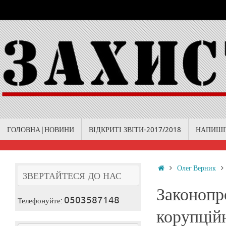
Skip
to
content
Skip
ГОЛОВНА|НОВИНИ
ВІДКРИТІ ЗВІТИ-2017/2018
НАПИШІ
to
content
Home
Олег Верник
ЗВЕРТАЙТЕСЯ ДО НАС
Законопр
0503587148
Телефонуйте:
корупційн