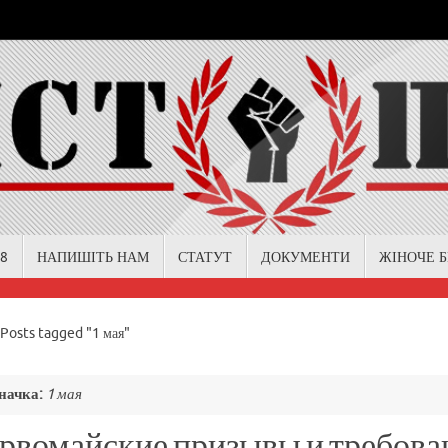
18
НАПИШІТЬ НАМ
СТАТУТ
ДОКУМЕНТИ
ЖІНОЧЕ 
me
Posts tagged "1 мая"
начка:
1 мая
рвомайские призывы и требов