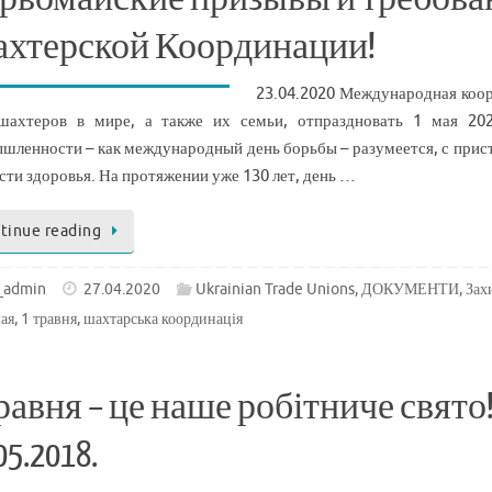
хтерской Координации!
23.04.2020 Международная коор
шахтеров в мире, а также их семьи, отпраздновать 1 мая 202
шленности – как международный день борьбы – разумеется, с прис
асти здоровья. На протяжении уже 130 лет, день …
tinue reading
_admin
27.04.2020
Ukrainian Trade Unions
,
ДОКУМЕНТИ
,
Зах
мая
,
1 травня
,
шахтарська координація
травня – це наше робітниче свято!
05.2018.