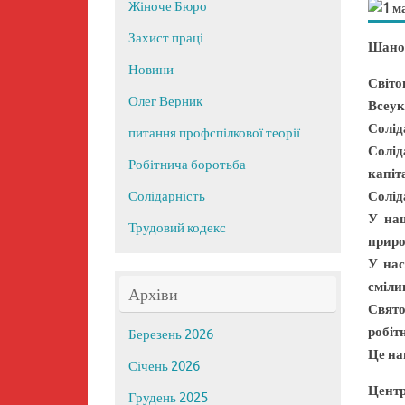
Жіноче Бюро
Захист праці
Шанов
Новини
Світо
Олег Верник
Всеук
Солід
питання профспілкової теорії
Солід
Робітнича боротьба
капіт
Солід
Солідарність
У наш
Трудовий кодекс
приро
У нас
сміли
Архіви
Свято
робіт
Березень 2026
Це на
Січень 2026
Центр
Грудень 2025