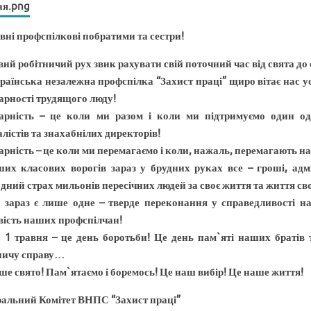
ні профспілкові побратими та сестри!
вий робітничий рух звик рахувати свій поточний час від свята до с
раїнська незалежна профспілка “Захист праці” щиро вітає нас ус
арності трудящого люду!
арність – це коли ми разом і коли ми підтримуємо один од
алістів та знахабнілих директорів!
арність – це коли ми перемагаємо і коли, наж
аль, перемагають на
их класових ворогів зараз у брудних руках все – гроші, адм
дний страх мильонів пересічних людей за своє життя та життя св
 зараз є лише одне – тверде переконання у справедливості н
вість наших профспілчан!
 1 травня – це день боротьби! Це день пам`яті наших братів т
ничу справу…
ше свято! Пам`ятаємо і боремось! Це наш вибір! Це наше життя!
альний Комітет ВНПС “Захист праці”