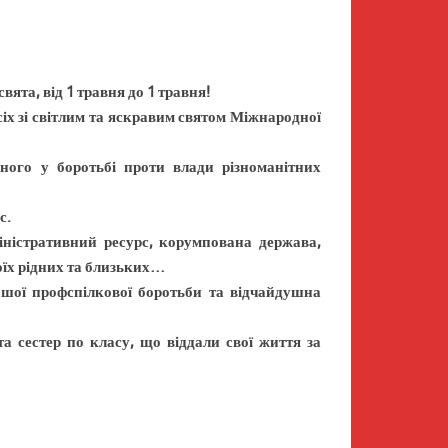
вята, від 1 травня до 1 травня!
іх зі світлим та яскравим святом Міжнародної
ного у боротьбі проти влади різноманітних
с.
іністративний ресурс, корумпована держава,
оїх рідних та близьких…
ашої профспілкової боротьби та відчайдушна
а сестер по класу, що віддали свої життя за