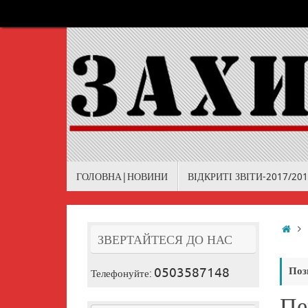
Skip
to
content
Skip
ГОЛОВНА|НОВИНИ
ВІДКРИТІ ЗВІТИ-2017/20
to
content
Ho
ЗВЕРТАЙТЕСЯ ДО НАС
0503587148
Поз
Телефонуйте:
Пе