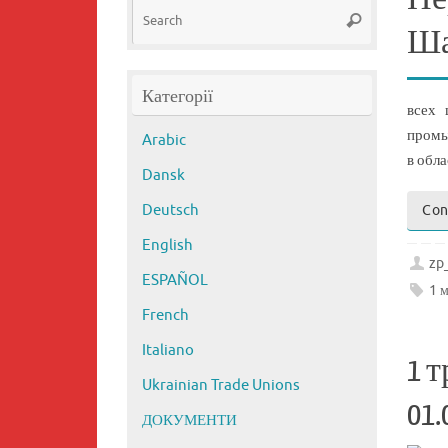
Search
Search
for:
Ша
Категорії
всех 
промы
Arabic
в обл
Dansk
Deutsch
Con
English
zp
ESPAÑOL
1 
French
Italiano
1 
Ukrainian Trade Unions
01.
ДОКУМЕНТИ