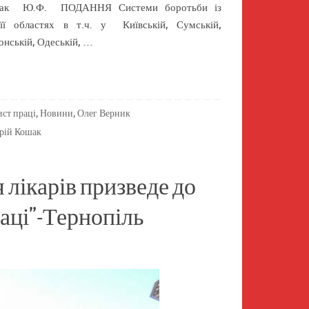
Кошак Ю.Ф. ПОДАННЯ Системи боротьби із
її областях в т.ч. у Київській, Сумській,
сонській, Одеській, …
ист праці
,
Новини
,
Олег Верник
рій Кошак
 лікарів призведе до
раці”-Тернопіль