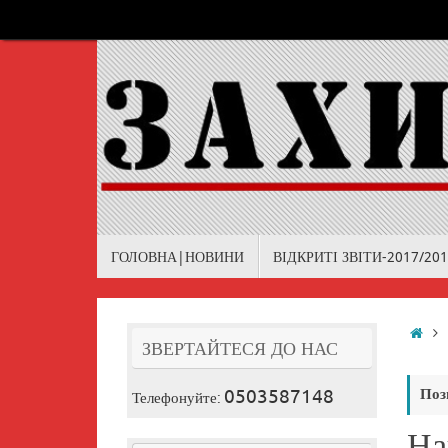
Skip
to
content
Skip
ГОЛОВНА|НОВИНИ
ВІДКРИТІ ЗВІТИ-2017/20
to
content
Ho
ЗВЕРТАЙТЕСЯ ДО НАС
0503587148
Поз
Телефонуйте:
На