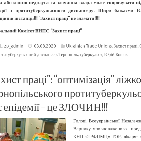
и абсолютно недолуга та злочинна влада може скорочувати під
горії з протитуберкульозного диспансеру. Щиро бажаємо 
ійній інстанції!!! “Захист праці” не зламати!!!!
альний Комітет ВНПС “Захист праці”
zp_admin
03.08.2020
Ukrainian Trade Unions
,
Захист праці
,
отитуберкульозний диспансер
,
Тернопіль
,
туберкульоз
,
Юрій Кошак
ахист праці”: “оптимізація” ліж
рнопільського протитуберкульо
с епідемії – це ЗЛОЧИН!!!
Голові Всеукраїнської Незале
Вернику уповноваженого пред
КНП «ТРФПМЦ» ТОР, лікаря- 