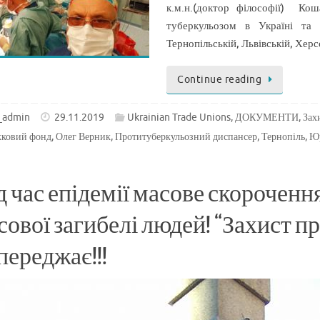
к.м.н.(доктор філософії) 
туберкульозом в Україні та 
Тернопільській, Львівській, Хер
Continue reading
_admin
29.11.2019
Ukrainian Trade Unions
,
ДОКУМЕНТИ
,
Зах
жковий фонд
,
Олег Верник
,
Протитуберкульозний диспансер
,
Тернопіль
,
Ю
д час епідемії масове скорочення
сової загибелі людей! “Захист п
переджає!!!