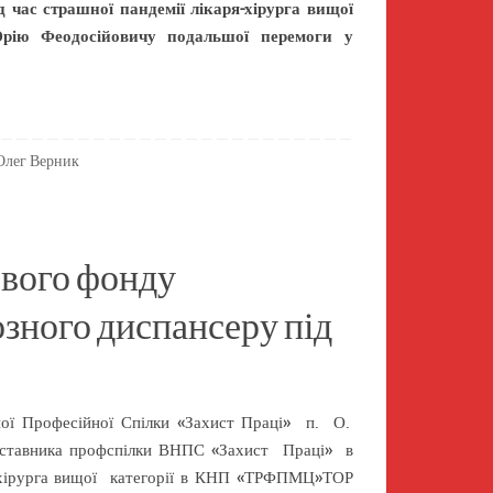
 час страшної пандемії лікаря-хірурга вищої
Юрію Феодосійовичу подальшої перемоги у
Олег Верник
кового фонду
зного диспансеру під
жної Професійної Спілки «Захист Праці» п. О.
ставника профспілки ВНПС «Захист Праці» в
хірурга вищої категорії в КНП «ТРФПМЦ»ТОР