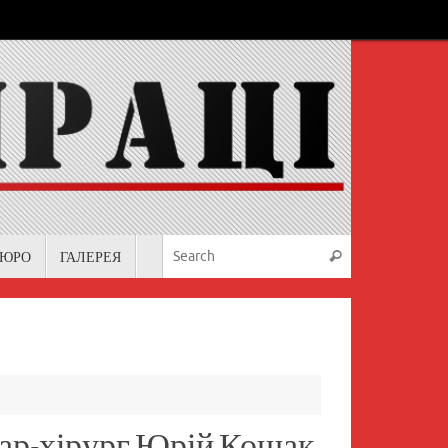
Search for:
БЮРО
ГАЛЕРЕЯ
Search
ар-хірург Юрій Кошак