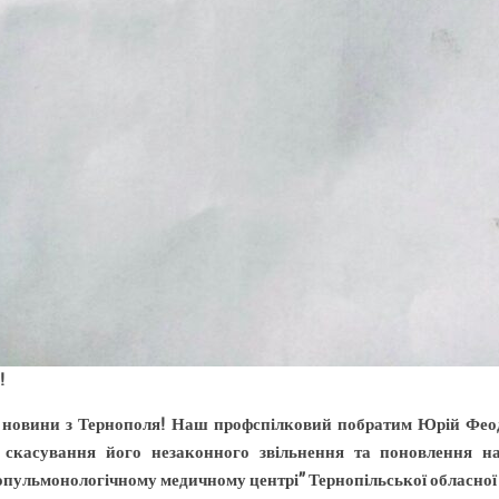
!
 новини з Тернополя! Наш профспілковий побратим Юрій Феод
скасування його незаконного звільнення та поновлення на
опульмонологічному медичному центрі” Тернопільської обласної