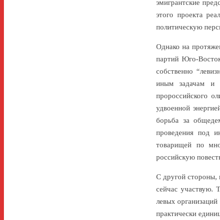
эмигрантские пред
этого проекта реа
политическую персп
Однако на протяже
партий Юго-Восток
собственно “левиз
иным задачам и 
пророссийского ол
удвоенной энергие
борьба за общеде
проведения под и
товарищей по мно
российскую повестк
С другой стороны, 
сейчас участвую. 
левых организаций 
практически едини