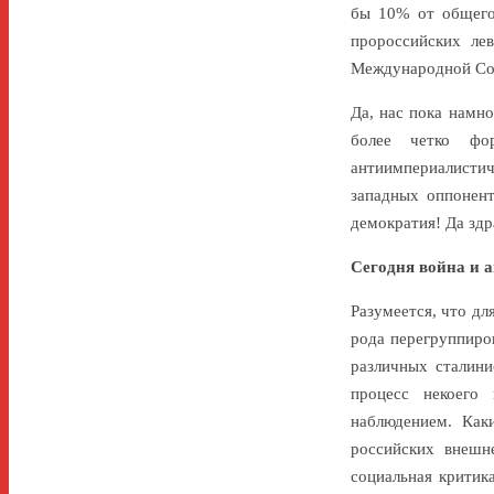
бы 10% от общего
пророссийских ле
Международной Соц
Да, нас пока намн
более четко фо
антиимпериалистич
западных оппонент
демократия! Да здр
Сегодня война и 
Разумеется, что дл
рода перегруппиро
различных сталини
процесс некоего
наблюдением. Как
российских внешне
социальная критик