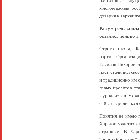
постоянные внутр
многоэтажные осо
доверия к верхушке
Раз уж речь зашла
остались только в
Строго говоря, “Б
партии. Организаци
Василия Пихорович
пост-сталинистское
и традиционно им о
левых проектов ст
журналистов Украи
сайтах в роли “ком
Понятия не имею п
Харьков участвова
странным. В Харь
“боротьбистский” 