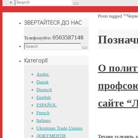
Search
Search
for:
Home
Posts tagged ""Черв
ЗВЕРТАЙТЕСЯ ДО НАС
Познач
0503587148
Телефонуйте:
Search
Search
for:
Категорії
О полит
Arabic
Dansk
профсою
Deutsch
English
сайте “
ESPAÑOL
French
Italiano
Ukrainian Trade Unions
ДОКУМЕНТИ
Трудно уследить з