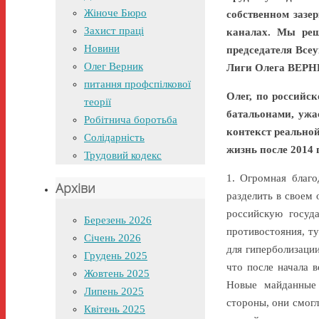
Жіноче Бюро
собственном зазе
Захист праці
каналах. Мы реш
Новини
председателя Все
Олег Верник
Лиги Олега ВЕР
питання профспілкової
Олег, по российс
теорії
батальонами, ужа
Робітнича боротьба
контекст реальной
Солідарність
жизнь после 2014 
Трудовий кодекс
1. Огромная благо
Архіви
разделить в своем
российскую госуд
Березень 2026
противостояния, т
Січень 2026
для гиперболизации
Грудень 2025
что после начала 
Жовтень 2025
Новые майданные 
Липень 2025
стороны, они смогл
Квітень 2025