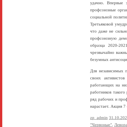
удачно. Впервые 
профсоюзные орга
социальной полити
Третьяковой умудр
что даже не сильн
профсоюзную демо
образца 2020-202
чрезвычайно важны
безумных антисоци
Для независимых 
своих активистов
работающих на них
работников такого
ряд рабочих и про
нарастает. Акция 7
zp_admin
31.10.20
"Червоные"
,
Левор