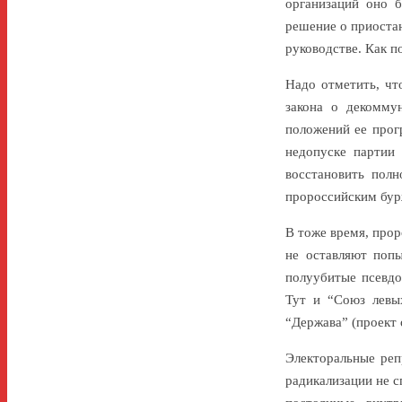
организаций оно б
решение о приостан
руководстве. Как п
Надо отметить, чт
закона о декомму
положений ее прог
недопуске партии 
восстановить полн
пророссийским бур
В тоже время, про
не оставляют попы
полуубитые псевдо
Тут и “Союз левых
“Держава” (проект 
Электоральные реп
радикализации не с