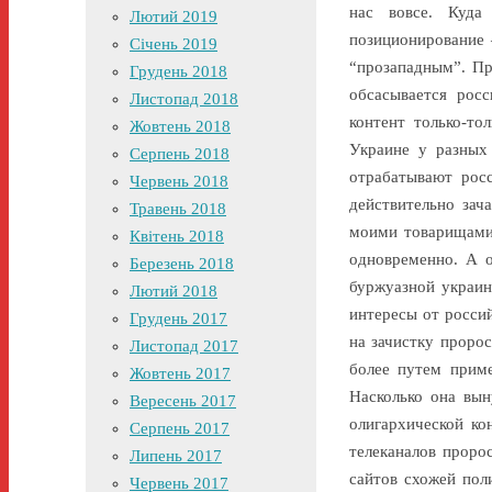
нас вовсе. Куда
Лютий 2019
позиционирование 
Січень 2019
“прозападным”. Пр
Грудень 2018
обсасывается росс
Листопад 2018
контент только-то
Жовтень 2018
Украине у разных 
Серпень 2018
отрабатывают рос
Червень 2018
действительно зач
Травень 2018
моими товарищами 
Квітень 2018
одновременно. А о
Березень 2018
буржуазной украин
Лютий 2018
интересы от росси
Грудень 2017
на зачистку проро
Листопад 2017
более путем приме
Жовтень 2017
Насколько она вын
Вересень 2017
олигархической ко
Серпень 2017
телеканалов проро
Липень 2017
сайтов схожей пол
Червень 2017