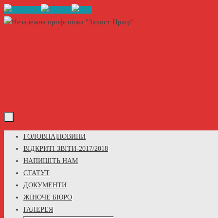
Skip
to
content
Skip
ГОЛОВНА|НОВИНИ
to
ВІДКРИТІ ЗВІТИ-2017/2018
content
НАПИШІТЬ НАМ
СТАТУТ
ДОКУМЕНТИ
ЖІНОЧЕ БЮРО
ГАЛЕРЕЯ