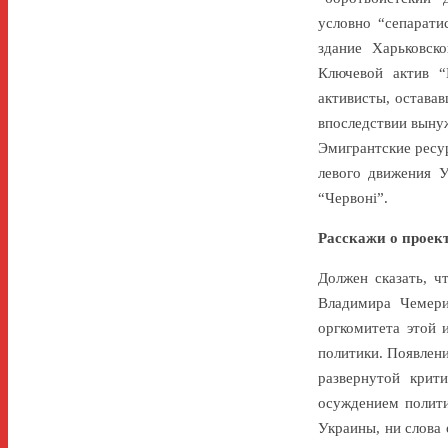
условно “сепарати
здание Харьковск
Ключевой актив “
активисты, остава
впоследствии вынуж
Эмигрантские ресу
левого движения У
“Червоні”.
Расскажи о проект
Должен сказать, ч
Владимира Чемери
оргкомитета этой 
политики. Появлен
развернутой крит
осуждением полити
Украины, ни слова