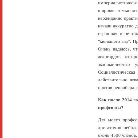
империалистическо
широкое комьюнити
неожиданно практи
начали аккуратно д
страшная и не так
“меньшего зла”. П
Очень надеюсь, чт
авангардов, кото
экономического 
Социалистическая 
действительно лев
против неолиберал
Как после 2014 г
профсоюза?
Для моего профсою
достаточно небол
около 4500 членов,