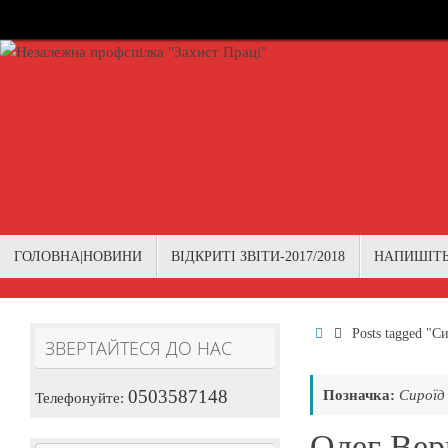
Skip
to
content
Skip
ГОЛОВНА|НОВИНИ
ВІДКРИТІ ЗВІТИ-2017/2018
НАПИШІТ
to
content
Home
Posts tagged "С
ЗВЕРТАЙТЕСЯ ДО НАС
0503587148
Позначка:
Сироїд
Телефонуйте:
Олег Верн