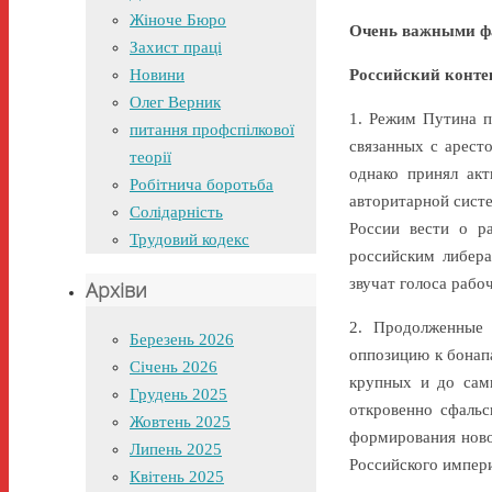
Жіноче Бюро
Очень важными фа
Захист праці
Новини
Российский конте
Олег Верник
1. Режим Путина п
питання профспілкової
связанных с арест
теорії
однако принял акт
Робітнича боротьба
авторитарной сист
Солідарність
России вести о р
Трудовий кодекс
российским либера
звучат голоса рабоч
Архіви
2. Продолженные
Березень 2026
оппозицию к бонап
Січень 2026
крупных и до сам
Грудень 2025
откровенно сфальс
Жовтень 2025
формирования ново
Липень 2025
Российского импери
Квітень 2025