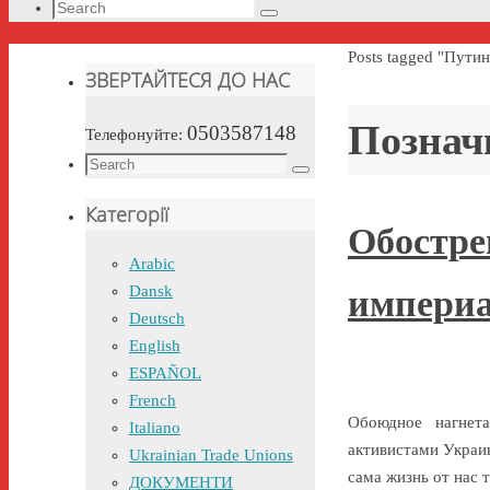
Search
Search
for:
Home
Posts tagged "Путин
ЗВЕРТАЙТЕСЯ ДО НАС
Познач
0503587148
Телефонуйте:
Search
Search
for:
Категорії
Обостре
Arabic
Dansk
империа
Deutsch
English
ESPAÑOL
French
Обоюдное нагнет
Italiano
активистами Украи
Ukrainian Trade Unions
сама жизнь от нас 
ДОКУМЕНТИ