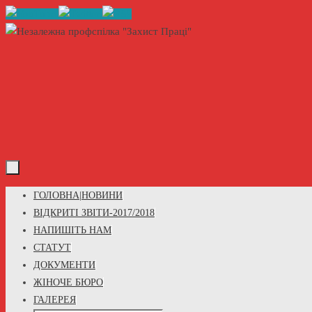
Skip
to
content
Skip
ГОЛОВНА|НОВИНИ
to
ВІДКРИТІ ЗВІТИ-2017/2018
content
НАПИШІТЬ НАМ
СТАТУТ
ДОКУМЕНТИ
ЖІНОЧЕ БЮРО
ГАЛЕРЕЯ