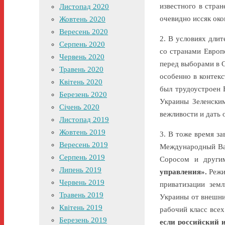
известного в стра
Листопад 2020
очевидно иссяк око
Жовтень 2020
Вересень 2020
2. В условиях дли
Серпень 2020
со странами Европ
Червень 2020
перед выборами в С
Травень 2020
особенно в контек
Квітень 2020
был трудоустроен 
Березень 2020
Украины Зеленским
Січень 2020
вежливости и дать
Листопад 2019
Жовтень 2019
3. В тоже время з
Вересень 2019
Международный Ва
Серпень 2019
Соросом и другим
Липень 2019
управления».
Режи
Червень 2019
приватизации земл
Травень 2019
Украины от внешни
Квітень 2019
рабочий класс все
Березень 2019
если российский 