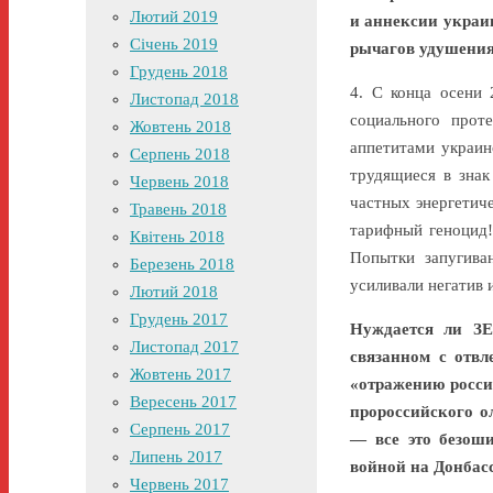
Лютий 2019
и аннексии украи
Січень 2019
рычагов удушения
Грудень 2018
4. С конца осени 
Листопад 2018
социального прот
Жовтень 2018
аппетитами украин
Серпень 2018
трудящиеся в знак
Червень 2018
частных энергетич
Травень 2018
тарифный геноцид!
Квітень 2018
Попытки запугива
Березень 2018
усиливали негатив 
Лютий 2018
Грудень 2017
Нуждается ли ЗЕ
Листопад 2017
связанном с отв
Жовтень 2017
«отражению росси
Вересень 2017
пророссийского о
Серпень 2017
— все это безоши
Липень 2017
войной на Донбасс
Червень 2017