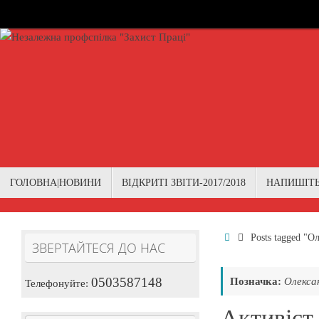
Skip
to
content
Skip
ГОЛОВНА|НОВИНИ
ВІДКРИТІ ЗВІТИ-2017/2018
НАПИШІТ
to
content
Home
Posts tagged "О
ЗВЕРТАЙТЕСЯ ДО НАС
0503587148
Позначка:
Олекса
Телефонуйте:
Активіст