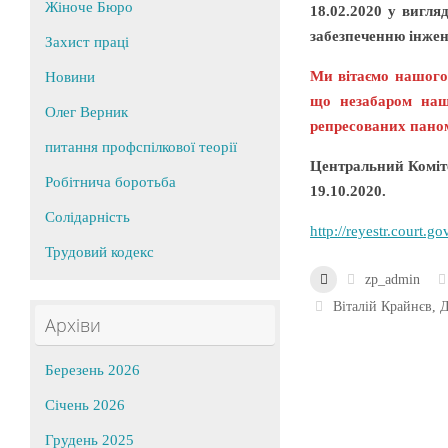
Жіноче Бюро
18.02.2020 у вигля
забезпеченню інже
Захист праці
Ми вітаємо нашого
Новини
що незабаром наші
Олег Верник
репресованих паном
питання профспілкової теорії
Центральний Коміт
Робітнича боротьба
19.10.2020.
Солідарність
http://reyestr.court.
Трудовий кодекс
zp_admin
Віталій Крайнєв
,
Архіви
Березень 2026
Січень 2026
Грудень 2025