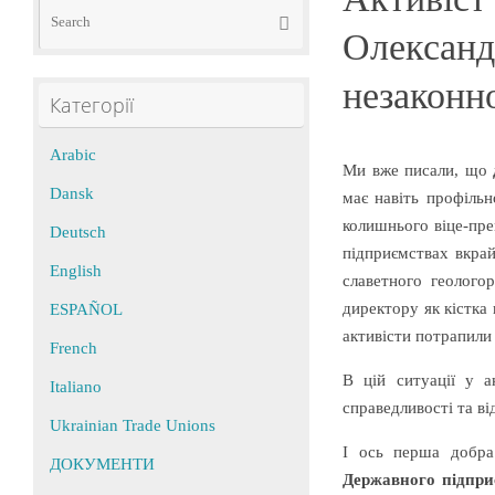
Search
Search
for:
Олександр
незаконн
Категорії
Arabic
Ми вже писали, що
Dansk
має навіть профільн
колишнього віце-пре
Deutsch
підприємствах вкрай
English
славетного геологор
директору як кістка
ESPAÑOL
активісти потрапили 
French
В цій ситуації у а
Italiano
справедливості та в
Ukrainian Trade Unions
І ось перша добра
ДОКУМЕНТИ
Державного підприє