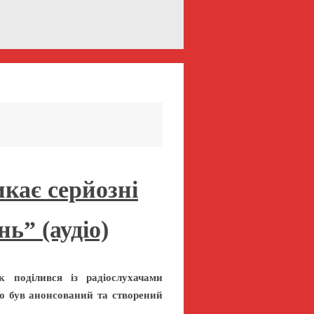
кає серйозні
ь” (аудіо)
к поділився із радіослухачами
що був анонсований та створений