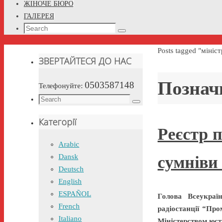
ЖІНОЧЕ БЮРО
ГАЛЕРЕЯ
Search
Search
for:
Home
Posts tagged "мініс
ЗВЕРТАЙТЕСЯ ДО НАС
Познач
0503587148
Телефонуйте:
Search
Search
for:
Категорії
Реєстр 
Arabic
Dansk
сумніви 
Deutsch
English
ESPAÑOL
Голова Всеукраї
French
радіостанції “Пр
Italiano
Міністерством юст