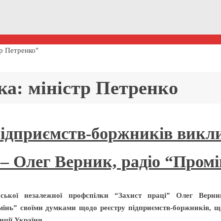
тр Петренко"
ка:
міністр Петренко
підприємств-боржників викли
– Олег Верник, радіо “Промін
нської незалежної профспілки “Захист праці” Олег Верни
омінь” своїми думками щодо реєстру підприємств-боржників, 
иції України.