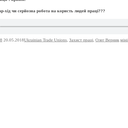
р-хід чи серйозна робота на користь людей праці???
18
20.05.2018
Ukrainian Trade Unions
,
Захист праці
,
Олег Верник
мін