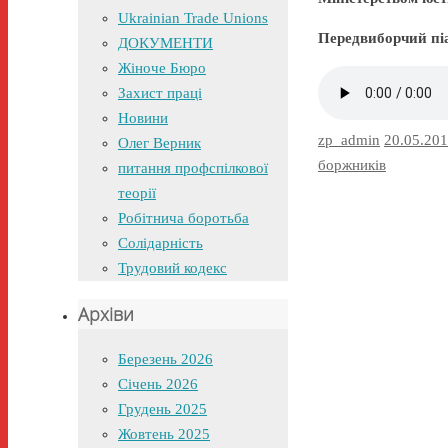
Ukrainian Trade Unions
Передвиборчий піа
ДОКУМЕНТИ
Жіноче Бюро
Захист праці
Новини
zp_admin
20.05.20
Олег Верник
боржників
питання профспілкової
теорії
Робітнича боротьба
Солідарність
Трудовий кодекс
Архіви
Березень 2026
Січень 2026
Грудень 2025
Жовтень 2025