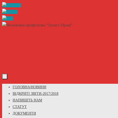
Skip
to
content
Skip
ГОЛОВНА|НОВИНИ
to
ВІДКРИТІ ЗВІТИ-2017/2018
content
НАПИШІТЬ НАМ
СТАТУТ
ДОКУМЕНТИ