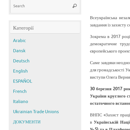
Search
Search
for:
Всеукраїнська незал
завдання із захисту 
Категорії
Зокрема в 2017 році
Arabic
демократичне труд
Dansk
європейського проек
Deutsch
Саме завдяки неодно
для громадськості У
English
виступи Олега Верник
ESPAÑOL
30 березня 2017 ро
French
України круглого с
Italiano
остаточного встано
Ukrainian Trade Unions
ВНПС «Захист праці»
ДОКУМЕНТИ
в
Українській Наці
№5) та в Платформ