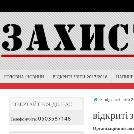
Skip
to
content
Skip
ГОЛОВНА|НОВИНИ
ВІДКРИТІ ЗВІТИ-2017/2018
НАПИШІ
to
content
Home
відкриті звіти 
ЗВЕРТАЙТЕСЯ ДО НАС
відкриті з
0503587148
Телефонуйте:
Організаційний звіт