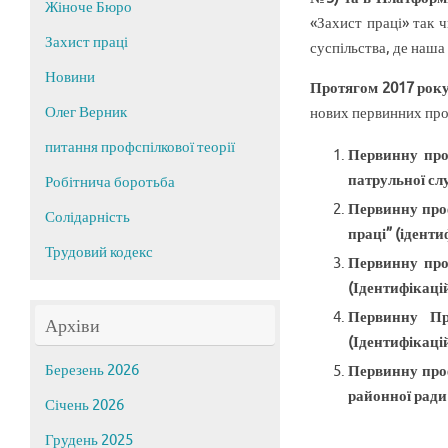
Жіноче Бюро
«Захист праці» так 
Захист праці
суспільства, де наша
Новини
Протягом 2017 рок
Олег Верник
нових первинних про
питання профспілкової теорії
Первинну проф
патрульної сл
Робітнича боротьба
Первинну проф
Солідарність
праці” (ідент
Трудовий кодекс
Первинну про
(Ідентифікаці
Первинну Пр
Архіви
(Ідентифікаці
Березень 2026
Первинну проф
районної ради
Січень 2026
Грудень 2025