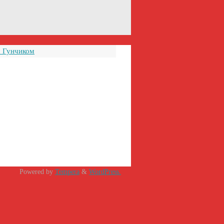
м Гунчиком
Powered by
Tempera
&
WordPress.