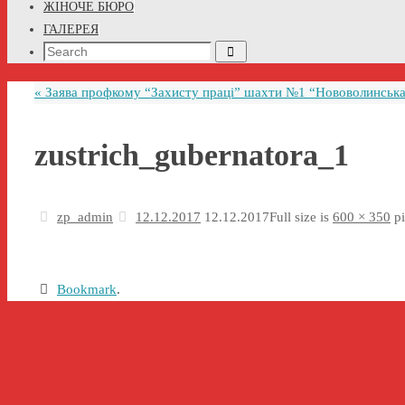
ЖІНОЧЕ БЮРО
ГАЛЕРЕЯ
Search
Search
for:
«
Заява профкому “Захисту праці” шахти №1 “Нововолинська”
zustrich_gubernatora_1
zp_admin
12.12.2017
12.12.2017
Full size is
600 × 350
pi
Bookmark
.