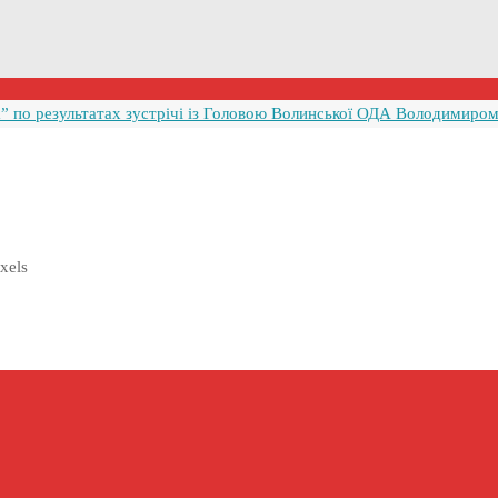
 по результатах зустрічі із Головою Волинської ОДА Володимиро
xels