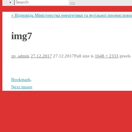
Search
Search
for:
«
Відповідь Міністерства енергетики та вугільної промисловос
img7
zp_admin
27.12.2017
27.12.2017
Full size is
1648 × 2333
pixels
Bookmark
.
Next image