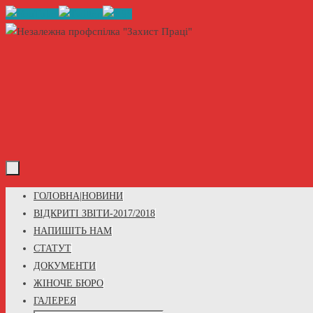
Skip
to
content
Skip
ГОЛОВНА|НОВИНИ
to
ВІДКРИТІ ЗВІТИ-2017/2018
content
НАПИШІТЬ НАМ
СТАТУТ
ДОКУМЕНТИ
ЖІНОЧЕ БЮРО
ГАЛЕРЕЯ