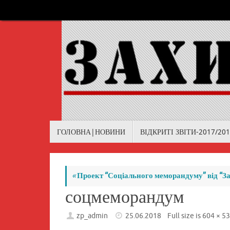
Skip
to
content
Skip
ГОЛОВНА|НОВИНИ
ВІДКРИТІ ЗВІТИ-2017/20
to
content
«
Проект “Соціального меморандуму” від “За
соцмеморандум
zp_admin
25.06.2018
Full size is
604 × 5