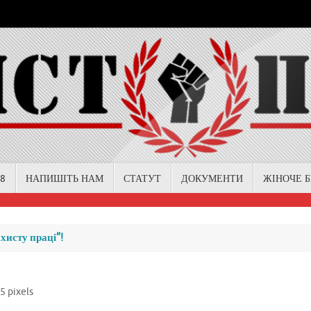
18
НАПИШІТЬ НАМ
СТАТУТ
ДОКУМЕНТИ
ЖІНОЧЕ 
хисту праці”!
35
pixels